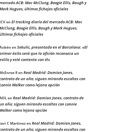
mercado ACB: Mac McClung, Boogie Ellis, Baugh y
Mark Hugues, últimos fichajes oficiales
El tracking diario del mercado ACB: Mac
JCV
en
McClung, Boogie Ellis, Baugh y Mark Hugues,
últimos fichajes oficiales
Sekulic, presentado en el Barcelona: «El
Rubén
en
primer éxito será que la afición reconozca un
estilo y esté contenta con él»
Real Madrid: Damian Jones,
McEnroe 8
en
contrato de un año; siguen mirando escoltas con
Lonnie Walker como lejana opción
Real Madrid: Damian Jones, contrato de
AOL
en
un año; siguen mirando escoltas con Lonnie
Walker como lejana opción
Real Madrid: Damian Jones,
Javi C Martínez
en
contrato de un año; siguen mirando escoltas con