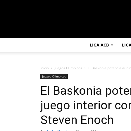
LIGA ACB
LIG
Inicio
Juegos Olímpicos
El Baskonia potencia aún má
Juegos Olímpicos
El Baskonia pote
juego interior co
Steven Enoch