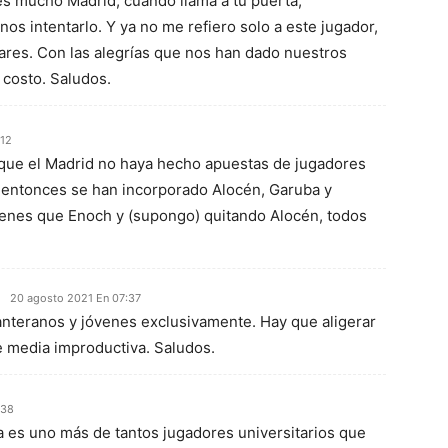
es mucho Madrid, cuando llama a tu puerta,
os intentarlo. Y ya no me refiero solo a este jugador,
lares. Con las alegrías que nos han dado nuestros
 costo. Saludos.
:12
que el Madrid no haya hecho apuestas de jugadores
 entonces se han incorporado Alocén, Garuba y
enes que Enoch y (supongo) quitando Alocén, todos
20 agosto 2021 En 07:37
anteranos y jóvenes exclusivamente. Hay que aligerar
e media improductiva. Saludos.
:38
 es uno más de tantos jugadores universitarios que