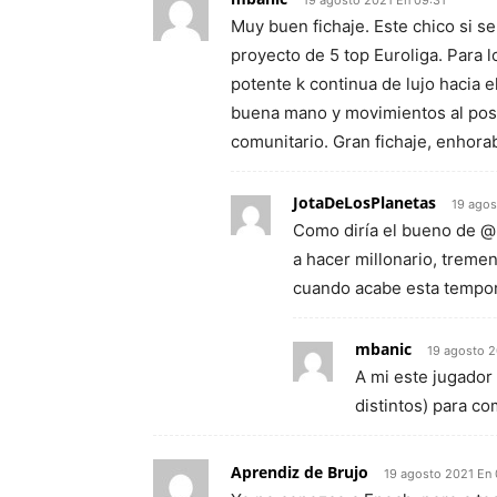
19 agosto 2021 En 09:31
Muy buen fichaje. Este chico si s
proyecto de 5 top Euroliga. Para l
potente k continua de lujo hacia 
buena mano y movimientos al post
comunitario. Gran fichaje, enhora
JotaDeLosPlanetas
19 agos
Como diría el bueno de @p
a hacer millonario, tremen
cuando acabe esta tempo
mbanic
19 agosto 2
A mi este jugador
distintos) para co
Aprendiz de Brujo
19 agosto 2021 En