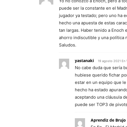
Yo no conozco a Enoch, pero a todo
puede ser la constante en el Mad
jugador ya testado; pero uno ha 
hecho una apuesta de estas caract
tan largas. Haber tenido a Enoch 
ahorro indiscutible y una política
Saludos.
yastanaki
19 agosto 2021 En 
No cabe duda que sería bu
hubiese querido fichar po
estar en un equipo que le
hecho ha estado apurando
aceptando una cláusula de
puede ser TOP3 de pivot
Aprendiz de Brujo