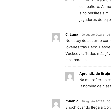
En fin…El Madrid 
compañero. Al men
sino perfiles simi
jugadores de bajo
C. Luna
20 agosto 2021 En 06
No estoy de acuerdo con 
jóvenes tras Deck. Desde
Vuckcevic. Todos más jóv
más baratos.
Aprendiz de Brujo
No me refiero a c
la nómina de clas
mbanic
20 agosto 2021 En 06
Enoch cuando llega a Obra