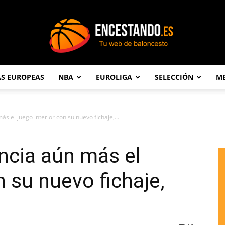
AS EUROPEAS
NBA
EUROLIGA
SELECCIÓN
ME
Encestando.es
s el juego interior con su nuevo fichaje,...
ncia aún más el
n su nuevo fichaje,