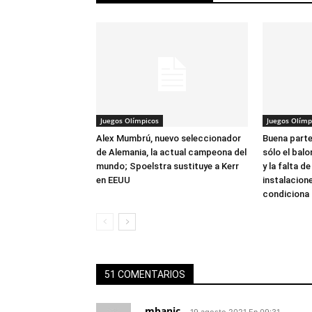
Juegos Olímpicos
Juegos Olímp
Alex Mumbrú, nuevo seleccionador
Buena parte
de Alemania, la actual campeona del
sólo el bal
mundo; Spoelstra sustituye a Kerr
y la falta de
en EEUU
instalacion
condiciona
51 COMENTARIOS
mbanic