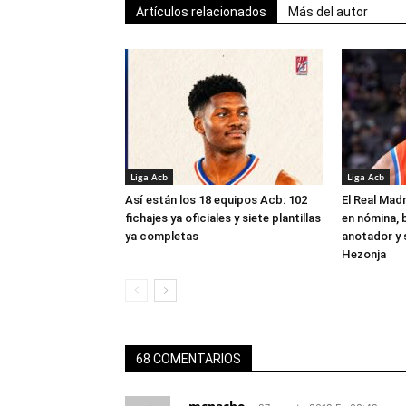
Artículos relacionados
Más del autor
Liga Acb
Liga Acb
Así están los 18 equipos Acb: 102
El Real Madr
fichajes ya oficiales y siete plantillas
en nómina, 
ya completas
anotador y s
Hezonja
68 COMENTARIOS