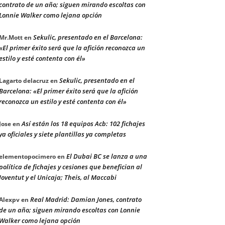
contrato de un año; siguen mirando escoltas con
Lonnie Walker como lejana opción
Sekulic, presentado en el Barcelona:
Mr.Mott
en
«El primer éxito será que la afición reconozca un
estilo y esté contenta con él»
Sekulic, presentado en el
Lagarto delacruz
en
Barcelona: «El primer éxito será que la afición
reconozca un estilo y esté contenta con él»
Así están los 18 equipos Acb: 102 fichajes
Jose
en
ya oficiales y siete plantillas ya completas
El Dubai BC se lanza a una
elementopocimero
en
política de fichajes y cesiones que benefician al
Joventut y el Unicaja; Theis, al Maccabi
Real Madrid: Damian Jones, contrato
Alexpv
en
de un año; siguen mirando escoltas con Lonnie
Walker como lejana opción