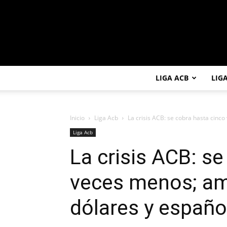
LIGA ACB
LIG
Inicio
Liga Acb
La crisis ACB: se cobra hasta cinc
Liga Acb
La crisis ACB: s
veces menos; am
dólares y españo