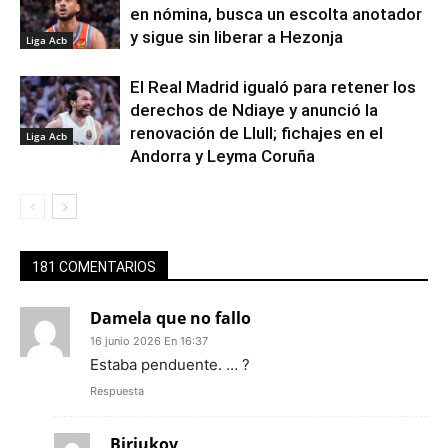
en nómina, busca un escolta anotador
y sigue sin liberar a Hezonja
Liga Acb
El Real Madrid igualó para retener los
derechos de Ndiaye y anunció la
renovación de Llull; fichajes en el
Liga Acb
Andorra y Leyma Coruña
181 COMENTARIOS
Damela que no fallo
16 junio 2026 En 16:37
Estaba penduente. … ?
Respuesta
Biriukov