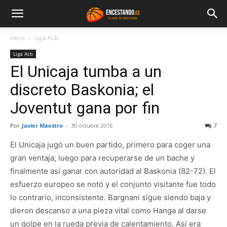
Inicio
Liga Acb
Liga Acb
El Unicaja tumba a un
discreto Baskonia; el
Joventut gana por fin
Por
Javier Maestro
-
30 octubre 2016
7
El Unicaja jugó un buen partido, primero para coger una
gran ventaja, luego para recuperarse de un bache y
finalmente así ganar con autoridad al Baskonia (82-72). El
esfuerzo europeo se notó y el conjunto visitante fue todo
lo contrario, inconsistente. Bargnani sigue siendo baja y
dieron descanso a una pieza vital como Hanga al darse
un golpe en la rueda previa de calentamiento. Así era