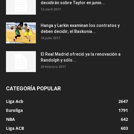
decidirán sobre Taylor en junio...
12 abril 2017
Hanga y Larkin examinan los contratos y
deben decidir; el Baskonia...
18 julio 2017
El Real Madrid ofreció ya la renovación a
Randolph y sólo...
20 febrero 2017
CATEGORÍA POPULAR
Liga Acb
2647
Euroliga
1791
NBA
642
Liga ACB
603