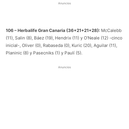
Anuncios
106 – Herbalife Gran Canaria (36+21+21+28):
McCalebb
(11), Salin (8), Báez (19), Hendrix (11) y O’Neale (12) -cinco
inicial-, Oliver (0), Rabaseda (0), Kuric (20), Aguilar (11),
Planinic (8) y Pasecniks (1) y Paulí (5).
Anuncios