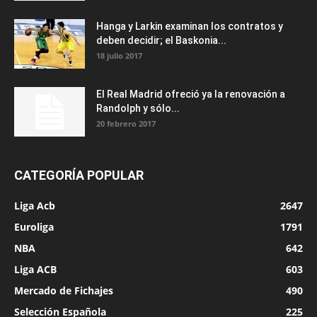
Hanga y Larkin examinan los contratos y
deben decidir; el Baskonia...
18 julio 2017
El Real Madrid ofreció ya la renovación a
Randolph y sólo...
20 febrero 2017
CATEGORÍA POPULAR
Liga Acb
2647
Euroliga
1791
NBA
642
Liga ACB
603
Mercado de Fichajes
490
Selección Española
225