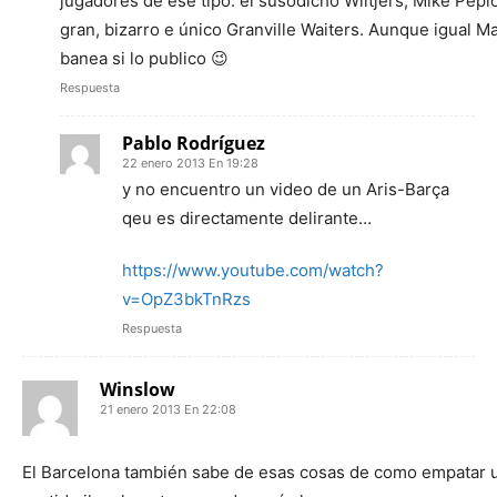
jugadores de ese tipo: el susodicho Wiltjers, Mike Pepl
gran, bizarro e único Granville Waiters. Aunque igual 
banea si lo publico 😉
Respuesta
Pablo Rodríguez
22 enero 2013 En 19:28
y no encuentro un video de un Aris-Barça
qeu es directamente delirante…
https://www.youtube.com/watch?
v=OpZ3bkTnRzs
Respuesta
Winslow
21 enero 2013 En 22:08
El Barcelona también sabe de esas cosas de como empatar 