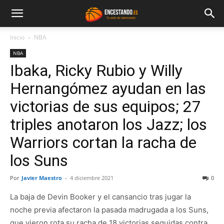
Inicio
NBA
NBA
Ibaka, Ricky Rubio y Willy
Hernangómez ayudan en las
victorias de sus equipos; 27
triples anotaron los Jazz; los
Warriors cortan la racha de
los Suns
Por
Javier Maestro
-
4 diciembre 2021
0
La baja de Devin Booker y el cansancio tras jugar la
noche previa afectaron la pasada madrugada a los Suns,
que vieron rota su racha de 18 victorias seguidas contra