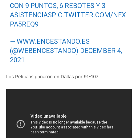
CON 9 PUNTOS, 6 REBOTES Y 3
ASISTENCIAS
PIC.TWITTER.COM/NFX
PA5REQ9
— WWW.ENCESTANDO.ES
(@WEBENCESTANDO)
DECEMBER 4,
2021
Los Pelicans ganaron en Dallas por 91-107