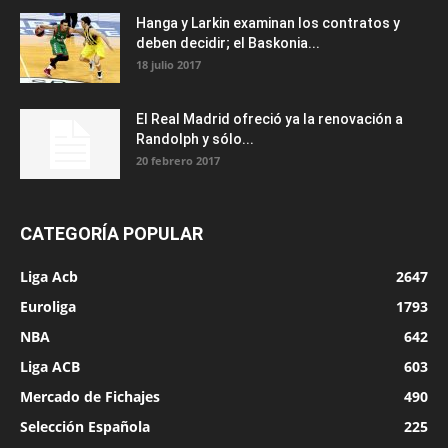
Hanga y Larkin examinan los contratos y
deben decidir; el Baskonia...
18 julio 2017
El Real Madrid ofreció ya la renovación a
Randolph y sólo...
20 febrero 2017
CATEGORÍA POPULAR
Liga Acb
2647
Euroliga
1793
NBA
642
Liga ACB
603
Mercado de Fichajes
490
Selección Española
225