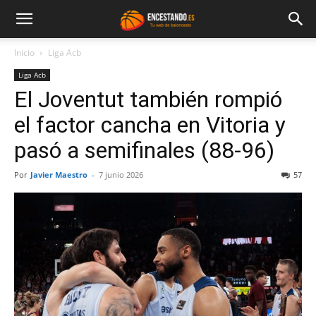
Inicio
Liga Acb
Liga Acb
El Joventut también rompió
el factor cancha en Vitoria y
pasó a semifinales (88-96)
Por
Javier Maestro
-
7 junio 2026
57