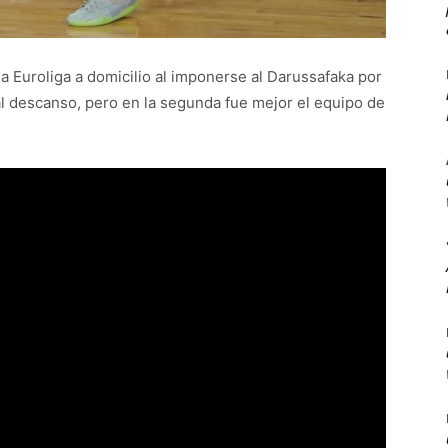
 la Euroliga a domicilio al imponerse al Darussafaka por
l descanso, pero en la segunda fue mejor el equipo de