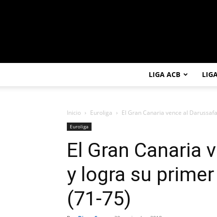
LIGA ACB
LIG
Inicio
Euroliga
El Gran Canaria vence al Darussafak
Euroliga
El Gran Canaria 
y logra su primer
(71-75)