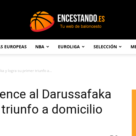
AS EUROPEAS
NBA
EUROLIGA
SELECCIÓN
ME
Encestando.es
a y logra su primer triunfo a...
vence al Darussafaka
 triunfo a domicilio