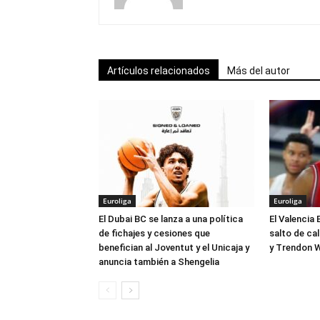
Artículos relacionados
Más del autor
Euroliga
Euroliga
El Dubai BC se lanza a una política
El Valencia 
de fichajes y cesiones que
salto de ca
benefician al Joventut y el Unicaja y
y Trendon W
anuncia también a Shengelia