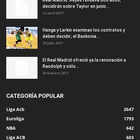
Real Madrid: Reyes renueva dos años,
decidirán sobre Taylor en junio...
12 abril 2017
Hanga y Larkin examinan los contratos y
deben decidir; el Baskonia...
18 julio 2017
El Real Madrid ofreció ya la renovación a
Randolph y sólo...
20 febrero 2017
CATEGORÍA POPULAR
Liga Acb
2647
Euroliga
1793
NBA
642
Liga ACB
603