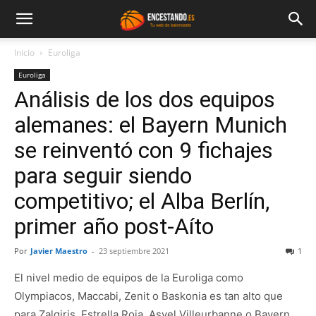
Inicio
Euroliga
Euroliga
Análisis de los dos equipos
alemanes: el Bayern Munich
se reinventó con 9 fichajes
para seguir siendo
competitivo; el Alba Berlín,
primer año post-Aíto
Por
Javier Maestro
-
23 septiembre 2021
1
El nivel medio de equipos de la Euroliga como
Olympiacos, Maccabi, Zenit o Baskonia es tan alto que
para Zalgiris, Estrella Roja, Asvel Villeurbanne o Bayern