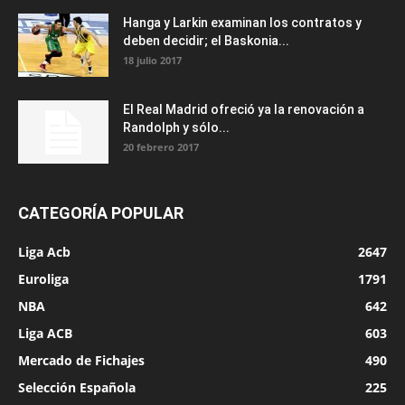
Hanga y Larkin examinan los contratos y
deben decidir; el Baskonia...
18 julio 2017
El Real Madrid ofreció ya la renovación a
Randolph y sólo...
20 febrero 2017
CATEGORÍA POPULAR
Liga Acb
2647
Euroliga
1791
NBA
642
Liga ACB
603
Mercado de Fichajes
490
Selección Española
225