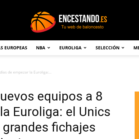
AS EUROPEAS
NBA
EUROLIGA
SELECCIÓN
ME
Encestando.es
días de empezar la Euroliga:...
nuevos equipos a 8
a Euroliga: el Unics
grandes fichajes