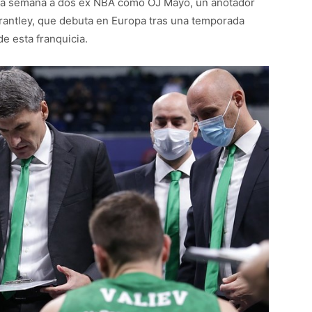
sta semana a dos ex NBA como OJ Mayo, un anotador
Brantley, que debuta en Europa tras una temporada
e esta franquicia.