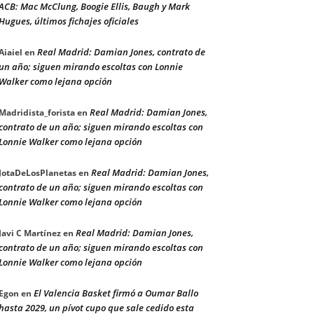
ACB: Mac McClung, Boogie Ellis, Baugh y Mark
Hugues, últimos fichajes oficiales
Real Madrid: Damian Jones, contrato de
Aiaiel
en
un año; siguen mirando escoltas con Lonnie
Walker como lejana opción
Real Madrid: Damian Jones,
Madridista_forista
en
contrato de un año; siguen mirando escoltas con
Lonnie Walker como lejana opción
Real Madrid: Damian Jones,
JotaDeLosPlanetas
en
contrato de un año; siguen mirando escoltas con
Lonnie Walker como lejana opción
Real Madrid: Damian Jones,
Javi C Martínez
en
contrato de un año; siguen mirando escoltas con
Lonnie Walker como lejana opción
El Valencia Basket firmó a Oumar Ballo
Egon
en
hasta 2029, un pívot cupo que sale cedido esta