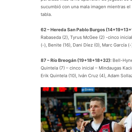
sucumbió con una mala imagen mientras el c
tabla.
62 – Hereda San Pablo Burgos (14+19+13+
Rabaseda (2), Tyrus McGee (2) -cinco inicial
(-), Benite (16), Dani Díez (0), Marc García (
87 – Río Breogán (19+18+18+32):
Bell-Hynes
Quintela (7) – cinco inicial – Mindaugas Kaci
Erik Quintela (10), Iván Cruz (4), Adam Sollaz