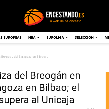
AS EUROPEAS
NBA
EUROLIGA
SELECCIÓN
ME
Encestando.es
 Burgos y del Zaragoza en Bilbao;...
liza del Breogán en
goza en Bilbao; el
supera al Unicaja