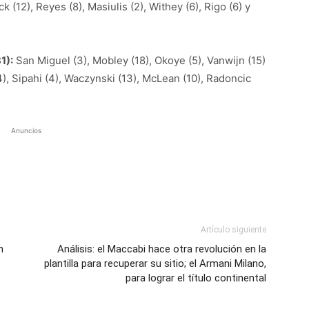
k (12), Reyes (8), Masiulis (2), Withey (6), Rigo (6) y
1):
San Miguel (3), Mobley (18), Okoye (5), Vanwijn (15)
(14), Sipahi (4), Waczynski (13), McLean (10), Radoncic
Anuncios
Artículo siguiente
n
Análisis: el Maccabi hace otra revolución en la
plantilla para recuperar su sitio; el Armani Milano,
para lograr el título continental