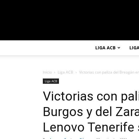
LIGA ACB
LIG
Inicio
Liga ACB
Victorias con paliza del Breogán en
Liga ACB
Victorias con pa
Burgos y del Zara
Lenovo Tenerife 