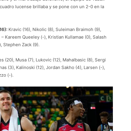
uadro lucense brillaba y se pone con un 2-0 en la
16):
Kravic (16), Nikolic (8), Suleiman Braimoh (9),
 – Kareem Queeley (-), Kristian Kullamae (0), Salash
-), Stephen Zack (9).
 (20), Musa (7), Lukovic (12), Mahalbasic (8), Sergi
nas (3), Kalinoski (12), Jordan Sakho (4), Larsen (-),
zo (-).