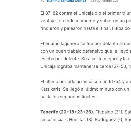
Por
Juanma Santana Gómez
-
23 septiembre 2021
El 87-82 contra el Unicaja dio el primer tr
ventajas en todo momento y subieron un poc
rindieron y pelearon hasta el final. Fitipald
El equipo lagunero se fue por delante al de
con un buen trabajo defensivo que le llevó a
estaba por delante. Su acierto mejoró y la r
Unicaja lograba mantenerse cerca (57-50, m
El último periodo arrancó con un 61-54 y en
Katsikaris. Se llegó al último minuto con un
hasta los segundos finales.
Tenerife (20+18+23+26).
Fitipaldo (31), Sa
cinco inicial-, Huertas (8), Rodríguez (-), Sa