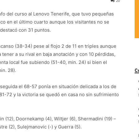
20
iunfo del curso al Lenovo Tenerife, que tuvo pequeñas
o en el último cuarto aunque los visitantes no se
o destacó con 31 puntos.
scanso (38-34) pese al flojo 2 de 11 en triples aunque
 tener a su rival en baja anotación y con 10 pérdidas,
enta local fue subiendo (51-40, min. 24) si bien el
in. 28).
C
seguida el 68-57 ponía en situación delicada a los de
 81-72 y la victoria se quedó en casa no sin sufrimiento
lin (12), Doornekamp (4), Wiltjer (6), Shermadini (19) –
stre (2), Sulejmanovic (-) y Guerra (5).