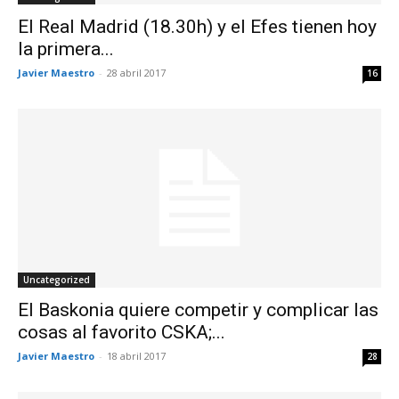
El Real Madrid (18.30h) y el Efes tienen hoy
la primera...
Javier Maestro
-
28 abril 2017
16
Uncategorized
El Baskonia quiere competir y complicar las
cosas al favorito CSKA;...
Javier Maestro
-
18 abril 2017
28