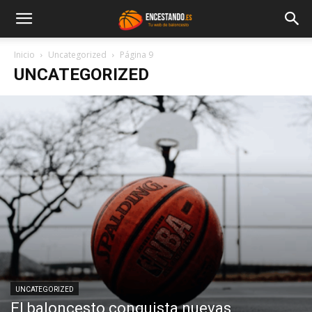
Inicio
Uncategorized
Página 9
UNCATEGORIZED
UNCATEGORIZED
El baloncesto conquista nuevas