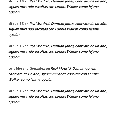
Real Madrid: Damian Jones, contrato de un año;
MiquelTS
en
siguen mirando escoltas con Lonnie Walker como lejana
opción
Real Madrid: Damian Jones, contrato de un año;
MiquelTS
en
siguen mirando escoltas con Lonnie Walker como lejana
opción
Real Madrid: Damian Jones, contrato de un año;
MiquelTS
en
siguen mirando escoltas con Lonnie Walker como lejana
opción
Real Madrid: Damian Jones,
Luis Moreno González
en
contrato de un año; siguen mirando escoltas con Lonnie
Walker como lejana opción
Real Madrid: Damian Jones, contrato de un año;
MiquelTS
en
siguen mirando escoltas con Lonnie Walker como lejana
opción