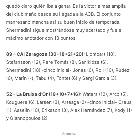
quedó claro quién iba a ganar. Es la victoria más amplia
del club maño desde su llegada a la ACB. El conjunto
manresano mancha así su buen inicio de temporada.
Shermadini sigue mostrándose muy acertado y fue el
máximo anotador con 18 puntos.
89 – CAI Zaragoza (30+18+21+20):
Llompart (10),
Stefansson (12), Pere Tomás (8), Sanikidze (6),
Shermadini (18) -cinco inicial- Jones (6), Roll (10), Rudez
(6), Marín (-), Tabu (4), Fontet (6) y Sergi García (3).
52 – La Bruixa d’Or (19+10+7+16):
Waters (12), Arco (5),
Kouguere (6), Larsen (3), Arteaga (2) -cinco inicial- Creus
(1), Asselin (10), Eriksson (3), Alex Hernández (7), Kody (1)
y Giannopoulos (2).
Anuncios