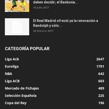
deben decidir; el Baskonia...
18 julio 2017
El Real Madrid ofreció ya la renovación a
Randolph y sólo...
20 febrero 2017
CATEGORÍA POPULAR
Liga Acb
2647
Euroliga
1791
NBA
642
Liga ACB
603
Mercado de Fichajes
489
Selección Española
225
Copa del Rey
196