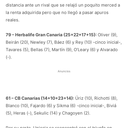
distancia ante un rival que se relajó un poquito merced a
la renta adquirida pero que no llegó a pasar apuros
reales.
79 – Herbalife Gran Canaria (25+22+17+15):
Oliver (9),
Beirán (20), Newley (7), Báez (6) y Rey (10) -cinco inicial-,
Tavares (5), Bellas (7), Martín (9), O’Leary (6) y Alvarado
(-).
Anuncios
61 – CB Canarias (14+10+23+14):
Úriz (10), Richotti (8),
Blanco (10), Fajardo (6) y Sikma (6) -cinco inicial-, Biviá
(5), Heras (-), Sekulic (14) y Chagoyen (2).
Por su parte, Unicaja se reencontró con el triunfo en