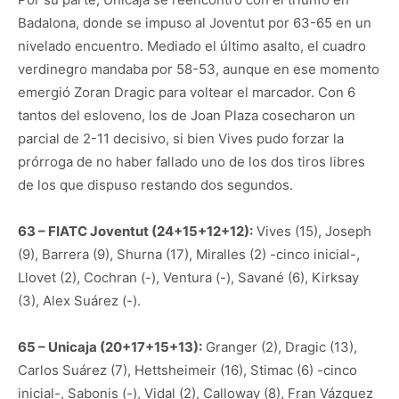
Badalona, donde se impuso al Joventut por 63-65 en un
nivelado encuentro. Mediado el último asalto, el cuadro
verdinegro mandaba por 58-53, aunque en ese momento
emergió Zoran Dragic para voltear el marcador. Con 6
tantos del esloveno, los de Joan Plaza cosecharon un
parcial de 2-11 decisivo, si bien Vives pudo forzar la
prórroga de no haber fallado uno de los dos tiros libres
de los que dispuso restando dos segundos.
63 – FIATC Joventut (24+15+12+12):
Vives (15), Joseph
(9), Barrera (9), Shurna (17), Miralles (2) -cinco inicial-,
Llovet (2), Cochran (-), Ventura (-), Savané (6), Kirksay
(3), Alex Suárez (-).
65 – Unicaja (20+17+15+13):
Granger (2), Dragic (13),
Carlos Suárez (7), Hettsheimeir (16), Stimac (6) -cinco
inicial-, Sabonis (-), Vidal (2), Calloway (8), Fran Vázquez