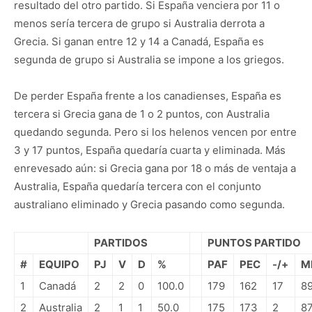
resultado del otro partido. Si España venciera por 11 o
menos sería tercera de grupo si Australia derrota a
Grecia. Si ganan entre 12 y 14 a Canadá, España es
segunda de grupo si Australia se impone a los griegos.
De perder España frente a los canadienses, España es
tercera si Grecia gana de 1 o 2 puntos, con Australia
quedando segunda. Pero si los helenos vencen por entre
3 y 17 puntos, España quedaría cuarta y eliminada. Más
enrevesado aún: si Grecia gana por 18 o más de ventaja a
Australia, España quedaría tercera con el conjunto
australiano eliminado y Grecia pasando como segunda.
PARTIDOS
PUNTOS PARTIDO
#
EQUIPO
PJ
V
D
%
PAF
PEC
-/+
M
1
Canadá
2
2
0
100.0
179
162
17
89
2
Australia
2
1
1
50.0
175
173
2
87