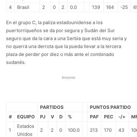
4
Brasil
2
0
2
0.0
139
164
-25
6
En el grupo C, la paliza estadounidense a los
puertorriqueños se da por segura y Sudán del Sur
seguro que da la cara a una Serbia que está muy seria y
no querrá una derrota que la pueda llevar a la tercera
plaza de perder por diez o más ante el combinado
sudanés.
Anuncios
PARTIDOS
PUNTOS PARTIDO
#
EQUIPO
PJ
V
D
%
PAF
PEC
-/+
M
Estados
1
2
2
0
100.0
213
170
43
10
Unidos