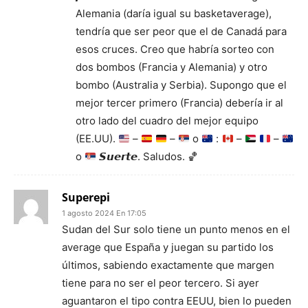
Alemania (daría igual su basketaverage),
tendría que ser peor que el de Canadá para
esos cruces. Creo que habría sorteo con
dos bombos (Francia y Alemania) y otro
bombo (Australia y Serbia). Supongo que el
mejor tercer primero (Francia) debería ir al
otro lado del cuadro del mejor equipo
(EE.UU).
–
–
o
:
–
–
o
𝙎𝙪𝙚𝙧𝙩𝙚. Saludos.
🏀
Superepi
1 agosto 2024 En 17:05
Sudan del Sur solo tiene un punto menos en el
average que España y juegan su partido los
últimos, sabiendo exactamente que margen
tiene para no ser el peor tercero. Si ayer
aguantaron el tipo contra EEUU, bien lo pueden