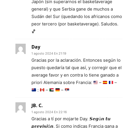
Japón (sin superarnos el basketaverage
general) y que Serbia gane de muchos a
Sudán del Sur (quedando los africanos como
peor tercero (por basketaverage). Saludos.
🏀
Day
1 agosto 2024 En 21:19
Gracias por la aclaración. Entonces según lo
puesto quedaría tal que así, y corregir que el
average favor y en contra lo tiene ganado a
priori Alemania sobre Francia:
–
–
:
–
–
JB. C.
1 agosto 2024 En 22:16
Gracias a tí por mojarte Day. 𝙎𝙚𝙜ú𝙣 𝙩𝙪
𝙥𝙧𝙚𝙫𝙞𝙨𝙞ó𝙣. Si como indicas Francia gana a