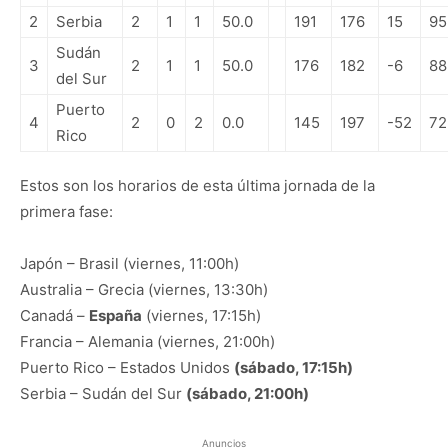
2
Serbia
2
1
1
50.0
191
176
15
95
Sudán
3
2
1
1
50.0
176
182
-6
88
del Sur
Puerto
4
2
0
2
0.0
145
197
-52
72
Rico
Estos son los horarios de esta última jornada de la
primera fase:
Japón – Brasil (viernes, 11:00h)
Australia – Grecia (viernes, 13:30h)
Canadá –
España
(viernes, 17:15h)
Francia – Alemania (viernes, 21:00h)
Puerto Rico – Estados Unidos
(sábado, 17:15h)
Serbia – Sudán del Sur
(sábado, 21:00h)
Anuncios