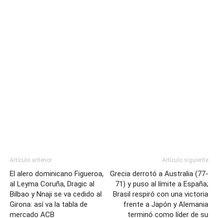
Artículo anterior
Artículo siguiente
El alero dominicano Figueroa,
Grecia derrotó a Australia (77-
al Leyma Coruña, Dragic al
71) y puso al límite a España;
Bilbao y Nnaji se va cedido al
Brasil respiró con una victoria
Girona: así va la tabla de
frente a Japón y Alemania
mercado ACB
terminó como líder de su