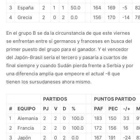
3
España
2
1
1
50.0
164
169
-5
82
4
Grecia
2
0
2
0.0
156
170
-14
78
En el grupo B se da la circunstancia de que este viernes
se enfrentan entre sí germanos y franceses en busca del
primer puesto del grupo para el ganador. Y el vencedor
del Japón-Brasil sería el tercero y pasaría a cuartos de
final siempre y cuando Sudán pierda frente a Serbia y por
una diferencia amplia que empeore el actual -6 que
tienen los sursudaneses ahora mismo.
PARTIDOS
PUNTOS PARTIDO
#
EQUIPO
PJ
V
D
%
PAF
PEC
-/+
M
1
Alemania
2
2
0
100.0
183
150
33
9
2
Francia
2
2
0
100.0
172
156
16
8
3
Japón
2
0
2
0.0
167
191
-24
8