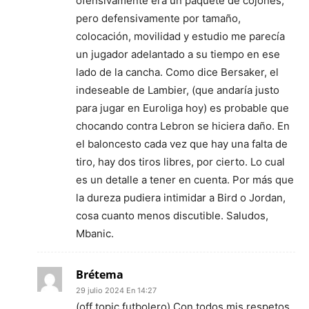
ofensivamente era un paquete de cojones,
pero defensivamente por tamaño,
colocación, movilidad y estudio me parecía
un jugador adelantado a su tiempo en ese
lado de la cancha. Como dice Bersaker, el
indeseable de Lambier, (que andaría justo
para jugar en Euroliga hoy) es probable que
chocando contra Lebron se hiciera daño. En
el baloncesto cada vez que hay una falta de
tiro, hay dos tiros libres, por cierto. Lo cual
es un detalle a tener en cuenta. Por más que
la dureza pudiera intimidar a Bird o Jordan,
cosa cuanto menos discutible. Saludos,
Mbanic.
Brétema
29 julio 2024 En 14:27
(off topic futbolero) Con todos mis respetos