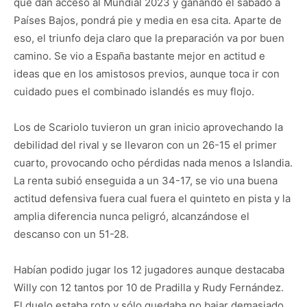
que dan acceso al Mundial 2023 y ganando el sábado a
Países Bajos, pondrá pie y media en esa cita. Aparte de
eso, el triunfo deja claro que la preparación va por buen
camino. Se vio a España bastante mejor en actitud e
ideas que en los amistosos previos, aunque toca ir con
cuidado pues el combinado islandés es muy flojo.
Los de Scariolo tuvieron un gran inicio aprovechando la
debilidad del rival y se llevaron con un 26-15 el primer
cuarto, provocando ocho pérdidas nada menos a Islandia.
La renta subió enseguida a un 34-17, se vio una buena
actitud defensiva fuera cual fuera el quinteto en pista y la
amplia diferencia nunca peligró, alcanzándose el
descanso con un 51-28.
Habían podido jugar los 12 jugadores aunque destacaba
Willy con 12 tantos por 10 de Pradilla y Rudy Fernández.
El duelo estaba roto y sólo quedaba no bajar demasiado