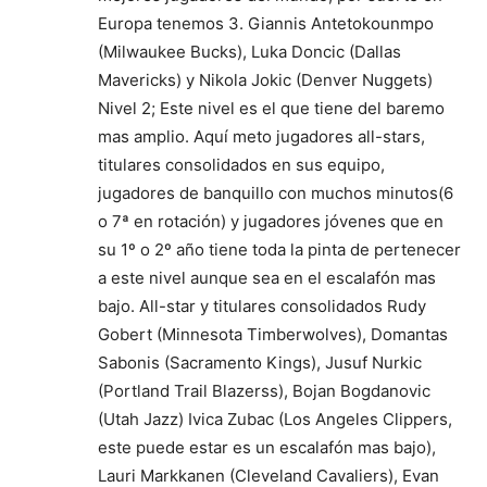
Europa tenemos 3. Giannis Antetokounmpo
(Milwaukee Bucks), Luka Doncic (Dallas
Mavericks) y Nikola Jokic (Denver Nuggets)
Nivel 2; Este nivel es el que tiene del baremo
mas amplio. Aquí meto jugadores all-stars,
titulares consolidados en sus equipo,
jugadores de banquillo con muchos minutos(6
o 7ª en rotación) y jugadores jóvenes que en
su 1º o 2º año tiene toda la pinta de pertenecer
a este nivel aunque sea en el escalafón mas
bajo. All-star y titulares consolidados Rudy
Gobert (Minnesota Timberwolves), Domantas
Sabonis (Sacramento Kings), Jusuf Nurkic
(Portland Trail Blazerss), Bojan Bogdanovic
(Utah Jazz) Ivica Zubac (Los Angeles Clippers,
este puede estar es un escalafón mas bajo),
Lauri Markkanen (Cleveland Cavaliers), Evan