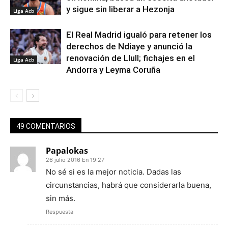
y sigue sin liberar a Hezonja
Liga Acb
El Real Madrid igualó para retener los
derechos de Ndiaye y anunció la
renovación de Llull; fichajes en el
Liga Acb
Andorra y Leyma Coruña
49 COMENTARIOS
Papalokas
26 julio 2016 En 19:27
No sé si es la mejor noticia. Dadas las
circunstancias, habrá que considerarla buena,
sin más.
Respuesta