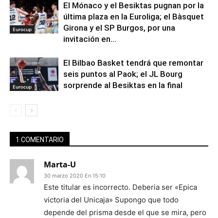
El Mónaco y el Besiktas pugnan por la
última plaza en la Euroliga; el Bàsquet
Girona y el SP Burgos, por una
Eurocup
invitación en...
El Bilbao Basket tendrá que remontar
seis puntos al Paok; el JL Bourg
sorprende al Besiktas en la final
Eurocup
1 COMENTARIO
Marta-U
30 marzo 2020 En 15:10
Este titular es incorrecto. Deberia ser «Epica
victoria del Unicaja» Supongo que todo
depende del prisma desde el que se mira, pero