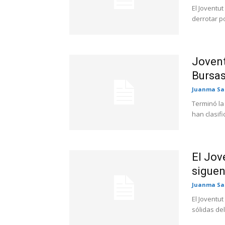
El Joventu
derrotar po
Jovent
Bursas
Juanma Sa
Terminó la
han clasifi
El Jov
siguen
Juanma Sa
El Joventu
sólidas del