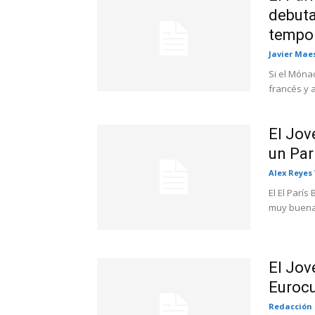
debuta
tempo
Javier Mae
Si el Móna
francés y a
El Jov
un Par
Alex Reyes
El El París
muy buena 
El Jov
Eurocu
Redacción