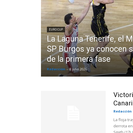
EUROCUP
La Laguna Tenerife, el M
SP Burgos ya conocen su
de la primera fase
Redacción
-
8 julio 2026
Victor
Canari
Redacción
La floja tr
derrota en
Smith (17), 