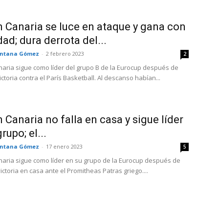
n Canaria se luce en ataque y gana con
dad; dura derrota del...
ntana Gómez
-
2 febrero 2023
2
naria sigue como líder del grupo B de la Eurocup después de
ctoria contra el París Basketball. Al descanso habían...
n Canaria no falla en casa y sigue líder
rupo; el...
ntana Gómez
-
17 enero 2023
5
naria sigue como líder en su grupo de la Eurocup después de
ictoria en casa ante el Promitheas Patras griego....