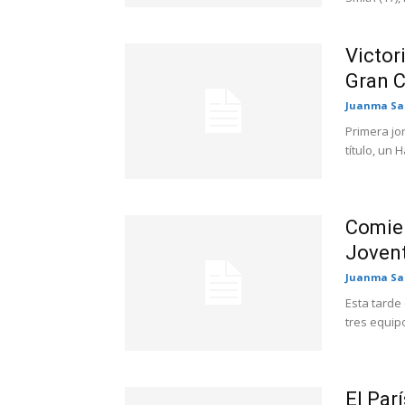
Victor
Gran C
Juanma Sa
Primera jo
título, un 
Comien
Jovent
Juanma Sa
Esta tarde
tres equip
El Par