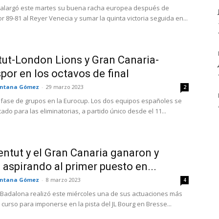
t alargó este martes su buena racha europea después de
r 89-81 al Reyer Venecia y sumar la quinta victoria seguida en...
ut-London Lions y Gran Canaria-
por en los octavos de final
ntana Gómez
-
29 marzo 2023
2
 fase de grupos en la Eurocup. Los dos equipos españoles se
cado para las eliminatorias, a partido único desde el 11...
entut y el Gran Canaria ganaron y
 aspirando al primer puesto en...
ntana Gómez
-
8 marzo 2023
4
t Badalona realizó este miércoles una de sus actuaciones más
 curso para imponerse en la pista del JL Bourg en Bresse...