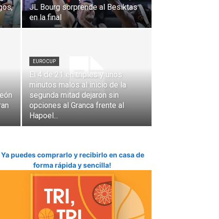
gos,
JL Bourg sorprende al Besiktas
en la final
EUROCUP
El 4 de 21 en triples y unos
minutos malos al inicio de la
peón
segunda mitad dejaron sin
ran
opciones al Granca frente al
Hapoel...
Ya puedes comprarlo y recibirlo en casa de
forma rápida y sencilla!