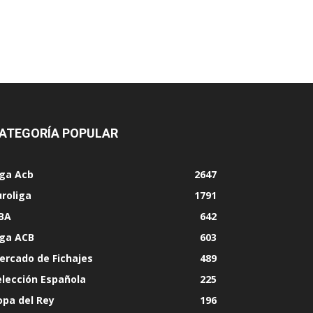
ATEGORÍA POPULAR
iga Acb
2647
uroliga
1791
BA
642
iga ACB
603
ercado de Fichajes
489
elección Española
225
opa del Rey
196