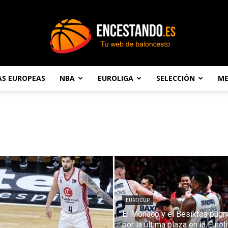
AS EUROPEAS
NBA
EUROLIGA
SELECCIÓN
ME
Encestando.es
EUROCUP
El Mónaco y el Besiktas pugn
por la última plaza en la Euroli