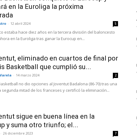
rá en la Euroliga la próxima
rada
stro
-
12 abril 2024
5
co estaba hace diez años en la tercera división del baloncesto
hora en la Euroliga tras ganar la Eurocup en...
entut, eliminado en cuartos de final por
is Basketball que cumplió su...
 Varela
-
14 marzo 2024
2
 Basketball no dio opciones al Joventut Badalona (86-70) tras una
segunda mitad de los franceses y certificó la eliminación...
entut sigue en buena línea en la
p y suma otro triunfo; el...
-
26 diciembre 2023
7