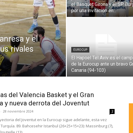
el Bàsquet Girona y el SP Bur
por una invitación en...
anresa y el
s rivales
EUROCUP
El Hapoel Tel Aviv es el cam
de la Eurocup ante un bravo G
Canaria (94-103)
ias del Valencia Basket y el Gran
a y nueva derrota del Joventut
-
28 noviembre 2024
2
ayectoria del Joventut en la Eurocup sigue adelante, esta vez
 Turquía. 89. Bahcesehir Istanbul (26+25+15+23): Massinburg (7),
Bouteille (13),...