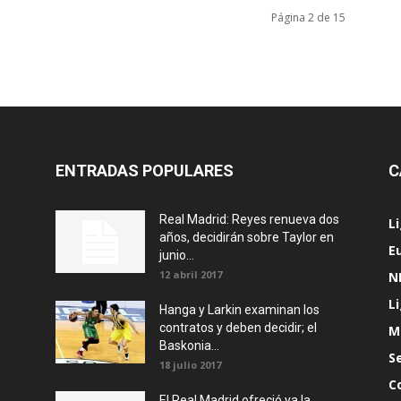
Página 2 de 15
ENTRADAS POPULARES
C
Real Madrid: Reyes renueva dos
L
años, decidirán sobre Taylor en
E
junio...
12 abril 2017
N
L
Hanga y Larkin examinan los
contratos y deben decidir; el
M
Baskonia...
S
18 julio 2017
C
El Real Madrid ofreció ya la