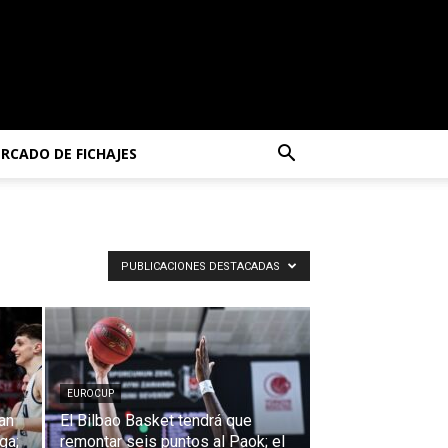
RCADO DE FICHAJES
PUBLICACIONES DESTACADAS
EUROCUP
an
El Bilbao Basket tendrá que
ga;
remontar seis puntos al Paok; el