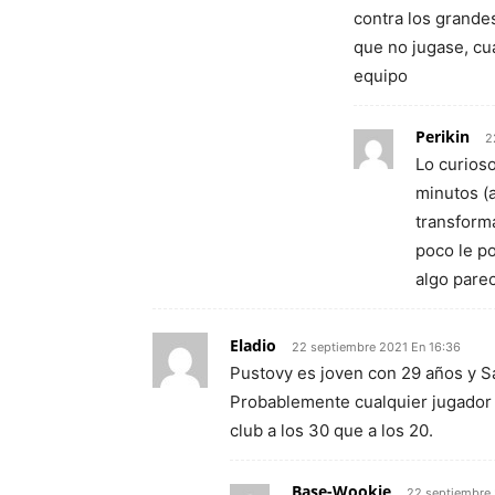
contra los grandes
que no jugase, cu
equipo
Perikin
2
Lo curioso
minutos (a
transform
poco le p
algo pare
Eladio
22 septiembre 2021 En 16:36
Pustovy es joven con 29 años y S
Probablemente cualquier jugador
club a los 30 que a los 20.
Base-Wookie
22 septiembre 