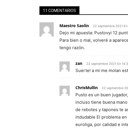
11 COMENTARIOS
Maestro Saolin
22 septiembre 2021 En
Dejo mi apuesta: Pustovyi 12 punt
Para bien o mal, volveré a aparec
tengo razón.
zan
22 septiembre 2021 En 14:
Suerte! a mi me molan es
ChrisMullin
22 septiembre 20
Pusto es un buen jugador,
incluso tiene buena mano 
de rebotes y tapones te a
indudable El problema en 
euroliga, por calidad e in