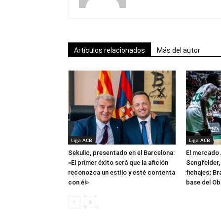
Artículos relacionados
Más del autor
Liga ACB
Liga ACB
Sekulic, presentado en el Barcelona:
El mercado 
«El primer éxito será que la afición
Sengfelder, 
reconozca un estilo y esté contenta
fichajes; B
con él»
base del Ob