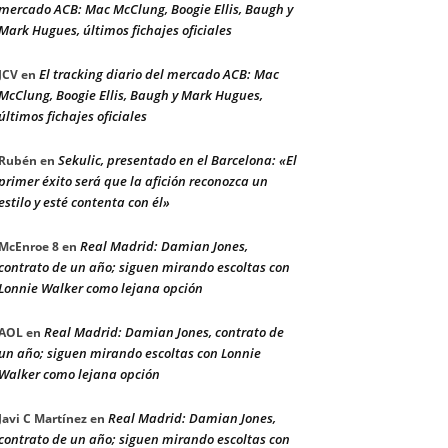
mercado ACB: Mac McClung, Boogie Ellis, Baugh y
Mark Hugues, últimos fichajes oficiales
El tracking diario del mercado ACB: Mac
JCV
en
McClung, Boogie Ellis, Baugh y Mark Hugues,
últimos fichajes oficiales
Sekulic, presentado en el Barcelona: «El
Rubén
en
primer éxito será que la afición reconozca un
estilo y esté contenta con él»
Real Madrid: Damian Jones,
McEnroe 8
en
contrato de un año; siguen mirando escoltas con
Lonnie Walker como lejana opción
Real Madrid: Damian Jones, contrato de
AOL
en
un año; siguen mirando escoltas con Lonnie
Walker como lejana opción
Real Madrid: Damian Jones,
Javi C Martínez
en
contrato de un año; siguen mirando escoltas con