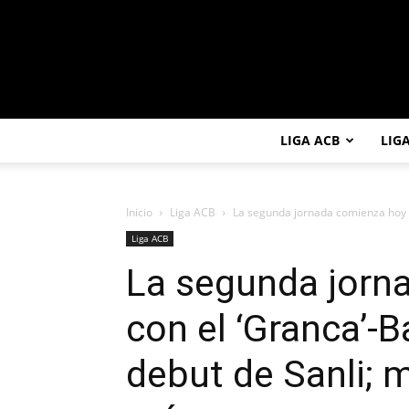
LIGA ACB
LIG
Inicio
Liga ACB
La segunda jornada comienza hoy co
Liga ACB
La segunda jorn
con el ‘Granca’-B
debut de Sanli; 