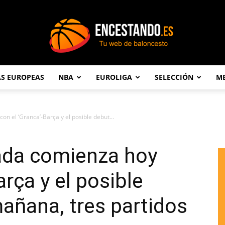
AS EUROPEAS
NBA
EUROLIGA
SELECCIÓN
ME
Encestando.es
n el ‘Granca’-Barça y el posible debut...
ada comienza hoy
arça y el posible
mañana, tres partidos