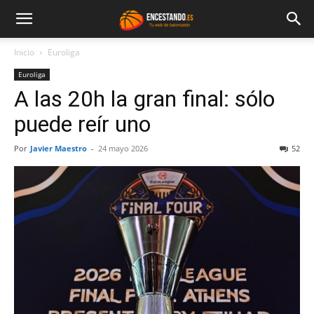
Inicio
Euroliga
Euroliga
A las 20h la gran final: sólo
puede reír uno
Por
Javier Maestro
-
24 mayo 2026
52