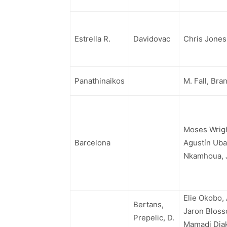
Estrella R.
Davidovac
Chris Jones,
Panathinaikos
M. Fall, Bra
Moses Wrigh
Barcelona
Agustín Ubal
Nkamhoua, 
Elie Okobo, 
Bertans,
Jaron Blos
Prepelic, D.
Mamadi Diak