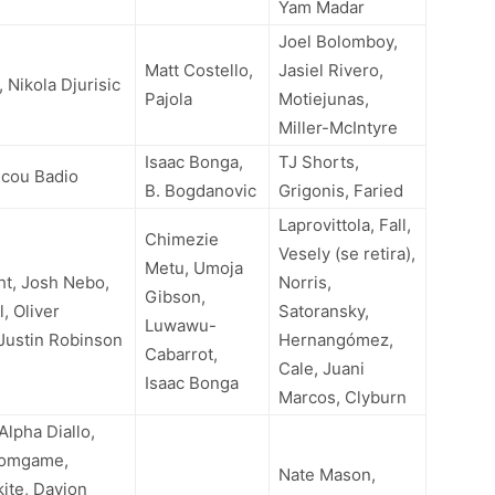
Yam Madar
Joel Bolomboy,
Matt Costello,
Jasiel Rivero,
 Nikola Djurisic
Pajola
Motiejunas,
Miller-McIntyre
Isaac Bonga,
TJ Shorts,
ncou Badio
B. Bogdanovic
Grigonis, Faried
Laprovittola, Fall,
Chimezie
Vesely (se retira),
Metu, Umoja
t, Josh Nebo,
Norris,
Gibson,
, Oliver
Satoransky,
Luwawu-
Justin Robinson
Hernangómez,
Cabarrot,
Cale, Juani
Isaac Bonga
Marcos, Clyburn
Alpha Diallo,
somgame,
Nate Mason,
ite, Davion