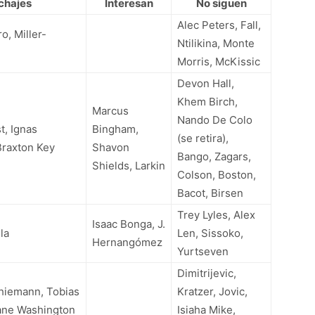
chajes
Interesan
No siguen
Alec Peters, Fall,
o, Miller-
Ntilikina, Monte
Morris, McKissic
Devon Hall,
Khem Birch,
Marcus
Nando De Colo
t, Ignas
Bingham,
(se retira),
Braxton Key
Shavon
Bango, Zagars,
Shields, Larkin
Colson, Boston,
Bacot, Birsen
Trey Lyles, Alex
Isaac Bonga, J.
la
Len, Sissoko,
Hernangómez
Yurtseven
Dimitrijevic,
hiemann, Tobias
Kratzer, Jovic,
ane Washington
Isiaha Mike,