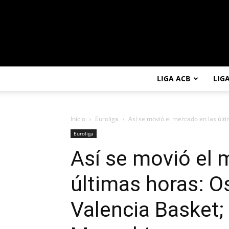
LIGA ACB
LIG
Inicio
Euroliga
Así se movió el mercado en las últi
Euroliga
Así se movió el 
últimas horas: O
Valencia Basket;