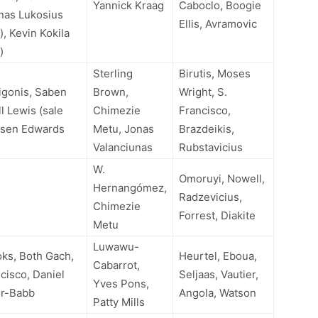
Yannick Kraag
Caboclo, Boogie
nas Lukosius
Ellis, Avramovic
), Kevin Kokila
)
Sterling
Birutis, Moses
rigonis, Saben
Brown,
Wright, S.
l Lewis (sale
Chimezie
Francisco,
rsen Edwards
Metu, Jonas
Brazdeikis,
Valanciunas
Rubstavicius
W.
Omoruyi, Nowell,
Hernangómez,
Radzevicius,
Chimezie
Forrest, Diakite
Metu
Luwawu-
ks, Both Gach,
Heurtel, Eboua,
Cabarrot,
cisco, Daniel
Seljaas, Vautier,
Yves Pons,
er-Babb
Angola, Watson
Patty Mills