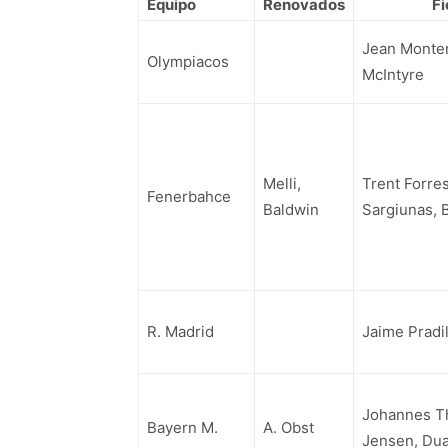
Equipo
Renovados
Fi
Jean Monter
Olympiacos
McIntyre
Melli,
Trent Forres
Fenerbahce
Baldwin
Sargiunas, 
R. Madrid
Jaime Pradil
Johannes T
Bayern M.
A. Obst
Jensen, Du