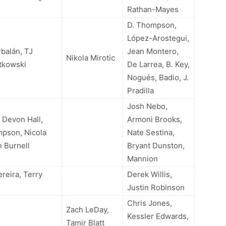
Rathan-Mayes
D. Thompson,
López-Arostegui,
balán, TJ
Jean Montero,
Nikola Mirotic
tkowski
De Larrea, B. Key,
Nogués, Badio, J.
Pradilla
Josh Nebo,
 Devon Hall,
Armoni Brooks,
pson, Nicola
Nate Sestina,
n Burnell
Bryant Dunston,
Mannion
reira, Terry
Derek Willis,
Justin Robinson
Chris Jones,
Zach LeDay,
Kessler Edwards,
Tamir Blatt