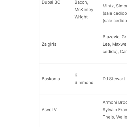
Dubai BC
Bacon,
Mintz, Simo
McKinley
(sale cedido
Wright
(sale cedido
Blazevic, G
Zalgiris
Lee, Maxwel
cedido), Ca
K.
Baskonia
DJ Stewart
Simmons
Armoni Broo
Asvel V.
Sylvain Fran
Theis, Weil