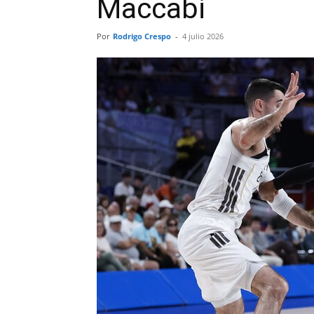
Maccabi
Por
Rodrigo Crespo
-
4 julio 2026