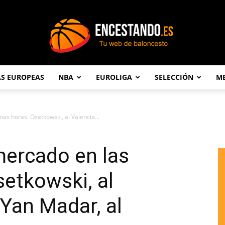
AS EUROPEAS
NBA
EUROLIGA
SELECCIÓN
ME
Encestando.es
mas horas: Osetkowski, al Valencia...
mercado en las
setkowski, al
 Yan Madar, al