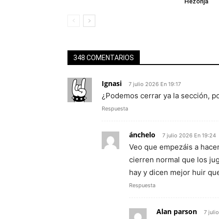
Hezonja
348 COMENTARIOS
Ignasi
7 julio 2026 En 19:17
¿Podemos cerrar ya la sección, po
Respuesta
ánchelo
7 julio 2026 En 19:24
Veo que empezáis a hacerm
cierren normal que los jug
hay y dicen mejor huir q
Respuesta
Alan parson
7 jul