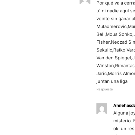
Por qué va a cerr
tú ni nadie aquí s
veinte sin ganar 
Mulaomerovic,Mari
Bell,Mous Sonko,
Fisher,Nedzad Sin
Sekulic,Ratko Va
Van den Spiegel,
Winston,Rimantas
Jaric,Morris Almo
juntan una liga
Respuesta
Ahilehasd
Alguna jo
misterio.
ok. un res