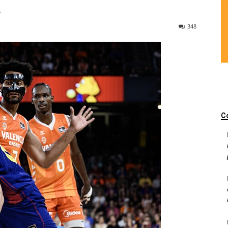
a
348
C