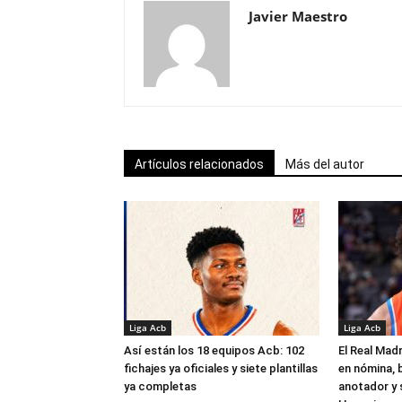
Javier Maestro
Artículos relacionados
Más del autor
Liga Acb
Liga Acb
Así están los 18 equipos Acb: 102
El Real Madr
fichajes ya oficiales y siete plantillas
en nómina, 
ya completas
anotador y s