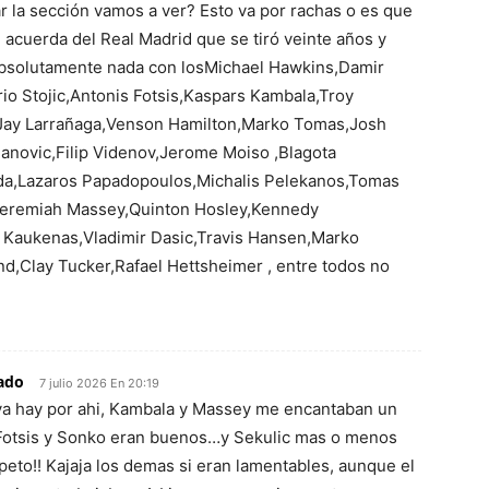
ar la sección vamos a ver? Esto va por rachas o es que
e acuerda del Real Madrid que se tiró veinte años y
absolutamente nada con losMichael Hawkins,Damir
o Stojic,Antonis Fotsis,Kaspars Kambala,Troy
Jay Larrañaga,Venson Hamilton,Marko Tomas,Josh
anovic,Filip Videnov,Jerome Moiso ,Blagota
rda,Lazaros Papadopoulos,Michalis Pelekanos,Tomas
Jeremiah Massey,Quinton Hosley,Kennedy
 Kaukenas,Vladimir Dasic,Travis Hansen,Marko
nd,Clay Tucker,Rafael Hettsheimer , entre todos no
ado
7 julio 2026 En 20:19
ya hay por ahi, Kambala y Massey me encantaban un
 Fotsis y Sonko eran buenos…y Sekulic mas o menos
peto!! Kajaja los demas si eran lamentables, aunque el