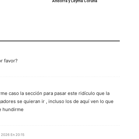
Andorra y Leyma Coruña
r favor?
e caso la sección para pasar este ridículo que la
adores se quieran ir , incluso los de aquí ven lo que
ue hundirme
io 2026 En 20:15