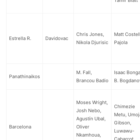
Tamir Blatt
Chris Jones,
Matt Costel
Estrella R.
Davidovac
Nikola Djurisic
Pajola
M. Fall,
Isaac Bonga
Panathinaikos
Brancou Badio
B. Bogdano
Moses Wright,
Chimezie
Josh Nebo,
Metu, Umoj
Agustín Ubal,
Gibson,
Barcelona
Oliver
Luwawu-
Nkamhoua,
Cabarrot,