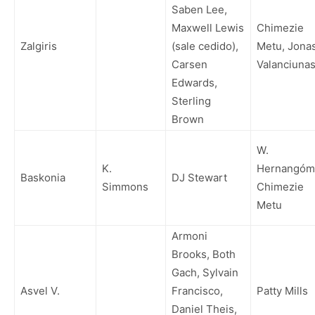
Saben Lee,
Maxwell Lewis
Chimezie
Zalgiris
(sale cedido),
Metu, Jona
Carsen
Valanciuna
Edwards,
Sterling
Brown
W.
K.
Hernangóm
Baskonia
DJ Stewart
Simmons
Chimezie
Metu
Armoni
Brooks, Both
Gach, Sylvain
Asvel V.
Francisco,
Patty Mills
Daniel Theis,