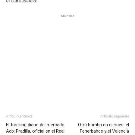
el Darussafaka.
Anuncios
Artículo anterior
Artículo siguiente
El tracking diario del mercado
Otra bomba en ciernes: el
Acb: Pradilla, oficial en el Real
Fenerbahce y el Valencia