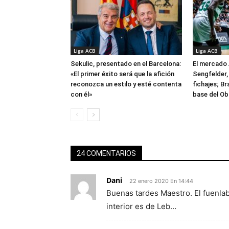
Liga ACB
Liga ACB
Sekulic, presentado en el Barcelona:
El mercado 
«El primer éxito será que la afición
Sengfelder, 
reconozca un estilo y esté contenta
fichajes; B
con él»
base del Ob
24 COMENTARIOS
Dani
22 enero 2020 En 14:44
Buenas tardes Maestro. El fuenla
interior es de Leb…