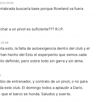
0 En 20:02
enlabrada buscaría base porque Rowland va fuera
char a un pívot es suficiente??? R.I.P.
n 20:58
ta esto, la falta de autoexigencia dentro del club y el
n han hecho del Estu el esperpento que vemos cada
lo definido, pero sobre todo sin garra y sin alma.
7
io de entrenador, y contrato de un pívot, o no para
da este club. El domingo todos a aplaudir a Darío.
e que el barco se hunda. Saludos y suerte.