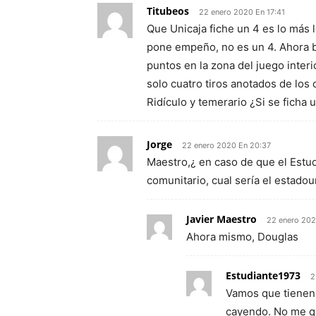
Titubeos
22 enero 2020 En 17:41
Que Unicaja fiche un 4 es lo más
pone empeño, no es un 4. Ahora bi
puntos en la zona del juego inter
solo cuatro tiros anotados de los c
Ridículo y temerario ¿Si se ficha 
Jorge
22 enero 2020 En 20:37
Maestro,¿ en caso de que el Estud
comunitario, cual sería el estado
Javier Maestro
22 enero 202
Ahora mismo, Douglas
Estudiante1973
2
Vamos que tienen i
cayendo. No me q