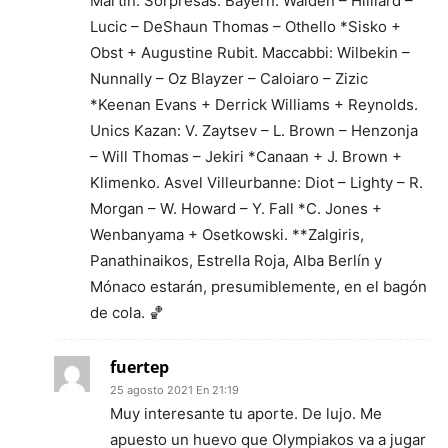
Martin. Sorpresas: Bayern: Walden – Hilliard –
Lucic – DeShaun Thomas – Othello *Sisko +
Obst + Augustine Rubit. Maccabbi: Wilbekin –
Nunnally – Oz Blayzer – Caloiaro – Zizic
*Keenan Evans + Derrick Williams + Reynolds.
Unics Kazan: V. Zaytsev – L. Brown – Henzonja
– Will Thomas – Jekiri *Canaan + J. Brown +
Klimenko. Asvel Villeurbanne: Diot – Lighty – R.
Morgan – W. Howard – Y. Fall *C. Jones +
Wenbanyama + Osetkowski. **Zalgiris,
Panathinaikos, Estrella Roja, Alba Berlín y
Mónaco estarán, presumiblemente, en el bagón
de cola. 🏀
fuertep
25 agosto 2021 En 21:19
Muy interesante tu aporte. De lujo. Me
apuesto un huevo que Olympiakos va a jugar