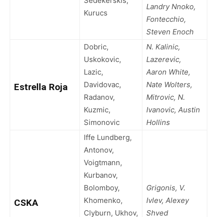
Sedekerskis,
Landry Nnoko,
Kurucs
Fontecchio,
Steven Enoch
Dobric,
N. Kalinic,
Uskokovic,
Lazerevic,
Lazic,
Aaron White,
Davidovac,
Nate Wolters,
Estrella Roja
Radanov,
Mitrovic, N.
Kuzmic,
Ivanovic, Austin
Simonovic
Hollins
Iffe Lundberg,
Antonov,
Voigtmann,
Kurbanov,
Bolomboy,
Grigonis, V.
Khomenko,
Ivlev, Alexey
CSKA
Clyburn, Ukhov,
Shved