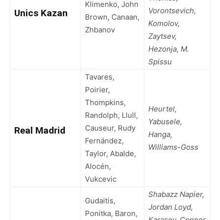
Klimenko, John
Vorontsevich,
Unics Kazan
Brown, Canaan,
Komolov,
Zhbanov
Zaytsev,
Hezonja, M.
Spissu
Tavares,
Poirier,
Thompkins,
Heurtel,
Randolph, Llull,
Yabusele,
Causeur, Rudy
Real Madrid
Hanga,
Fernández,
Williams-Goss
Taylor, Abalde,
Alocén,
Vukcevic
Shabazz Napier,
Gudaitis,
Jordan Loyd,
Ponitka, Baron,
Karasev, Conner