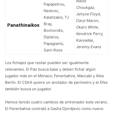
Nikos
Papapetrou,
Choukgaz,
Nedovic,
Jehyve Floyd,
Kalaitzakis, TJ
Daryl Macon,
Bray,
Panathinaikos
Okaro White,
Bochoridis,
Kendrick Perry,
Diplaros,
Kavvadas,
Papagianis,
Jeremy Evans
Sant-Roos
Los fichajes que restan pueden ser igualmente
relevantes. El Pao busca base y deben fichar algún
jugador más en el Mónaco, Fenerbahce, Maccabi y Alba
Berlín. El CSKA quiere un anotador de perímetro y el Efes
también busca un jugador.
Hemos tenido cuatro cambios de entrenador este verano.
El Fenerbahce contrató a Sasha Djordjevic como nuevo