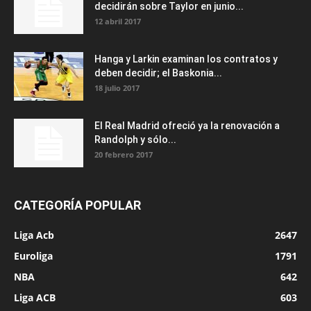
decidirán sobre Taylor en junio...
12 abril 2017
Hanga y Larkin examinan los contratos y
deben decidir; el Baskonia...
18 julio 2017
El Real Madrid ofreció ya la renovación a
Randolph y sólo...
20 febrero 2017
CATEGORÍA POPULAR
Liga Acb
2647
Euroliga
1791
NBA
642
Liga ACB
603