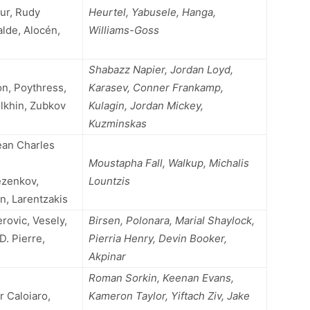
eur, Rudy
Heurtel, Yabusele, Hanga,
alde, Alocén,
Williams-Goss
Shabazz Napier, Jordan Loyd,
on, Poythress,
Karasev, Conner Frankamp,
lkhin, Zubkov
Kulagin, Jordan Mickey,
Kuzminskas
Jean Charles
Moustapha Fall, Walkup, Michalis
ezenkov,
Lountzis
n, Larentzakis
rovic, Vesely,
Birsen, Polonara, Marial Shaylock,
D. Pierre,
Pierria Henry, Devin Booker,
Akpinar
Roman Sorkin, Keenan Evans,
r Caloiaro,
Kameron Taylor, Yiftach Ziv, Jake