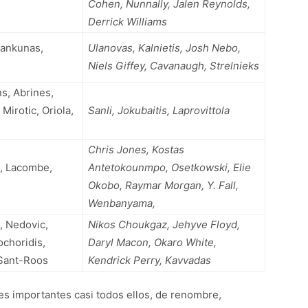
Cohen, Nunnally, Jalen Reynolds,
Derrick Williams
Jankunas,
Ulanovas, Kalnietis, Josh Nebo,
Niels Giffey, Cavanaugh, Strelnieks
ns, Abrines,
Mirotic, Oriola,
Sanli, Jokubaitis, Laprovittola
Chris Jones, Kostas
l, Lacombe,
Antetokounmpo, Osetkowski, Elie
Okobo, Raymar Morgan, Y. Fall,
Wenbanyama,
, Nedovic,
Nikos Choukgaz, Jehyve Floyd,
ochoridis,
Daryl Macon, Okaro White,
 Sant-Roos
Kendrick Perry, Kavvadas
es importantes casi todos ellos, de renombre,