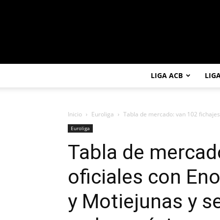
LIGA ACB
LIG
Inicio
Euroliga
Tabla de mercado: van 102 fichajes o
Euroliga
Tabla de mercado
oficiales con En
y Motiejunas y s