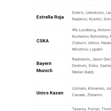
Dobric, Uskokovic, La
Estrella Roja
Radanov, Kuzmic, Sim
Iffe Lundberg, Antono
Kurbanov, Bolomboy,
CSKA
Clyburn, Ukhov, Hacke
Milutinov, Lopatin
Radosevic, Jason Geor
Bayern
Dedovic, Sisko, Sasha 
Munich
Weiler-Babb
Uzinskii, Klimenko, J
Unics Kazan
Canaan, Zhbanov
Tavares, Poirier, Tho