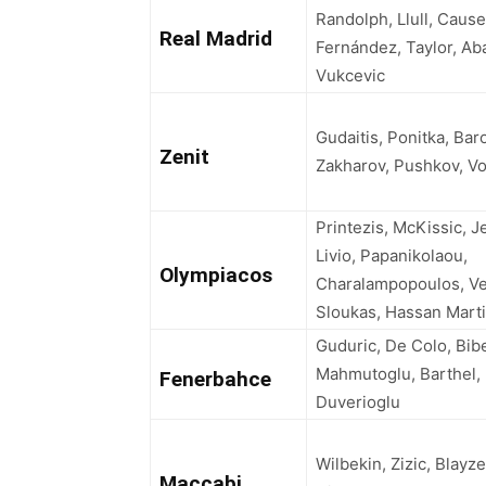
Randolph, Llull, Caus
Real Madrid
Fernández, Taylor, Ab
Vukcevic
Gudaitis, Ponitka, Bar
Zenit
Zakharov, Pushkov, Vo
Printezis, McKissic, 
Livio, Papanikolaou,
Olympiacos
Charalampopoulos, V
Sloukas, Hassan Marti
Guduric, De Colo, Bibe
Mahmutoglu, Barthel, 
Fenerbahce
Duverioglu
Wilbekin, Zizic, Blayze
Maccabi