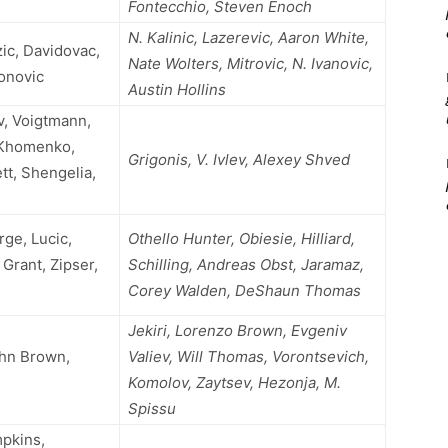
Fontecchio, Steven Enoch
N. Kalinic, Lazerevic, Aaron White,
zic, Davidovac,
Nate Wolters, Mitrovic, N. Ivanovic,
onovic
Austin Hollins
v, Voigtmann,
 Khomenko,
Grigonis, V. Ivlev, Alexey Shved
tt, Shengelia,
ge, Lucic,
Othello Hunter, Obiesie, Hilliard,
Grant, Zipser,
Schilling, Andreas Obst, Jaramaz,
Corey Walden, DeShaun Thomas
Jekiri, Lorenzo Brown, Evgeniv
ohn Brown,
Valiev, Will Thomas, Vorontsevich,
Komolov, Zaytsev, Hezonja, M.
Spissu
mpkins,