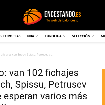
AS EUROPEAS
NBA
EUROLIGA
SELECCIÓN
ME
Encestando.es
ficiales con Enoch, Spissu, Petrusev y...
: van 102 fichajes
och, Spissu, Petrusev
e esperan varios más