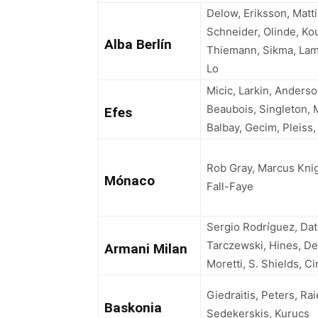
Delow, Eriksson, Matti
Schneider, Olinde, Ko
Alba Berlín
Thiemann, Sikma, La
Lo
Micic, Larkin, Anders
Beaubois, Singleton,
Efes
Balbay, Gecim, Pleiss,
Rob Gray, Marcus Kni
Mónaco
Fall-Faye
Sergio Rodríguez, Da
Tarczewski, Hines, Del
Armani Milan
Moretti, S. Shields, Ci
Giedraitis, Peters, Rai
Baskonia
Sedekerskis, Kurucs