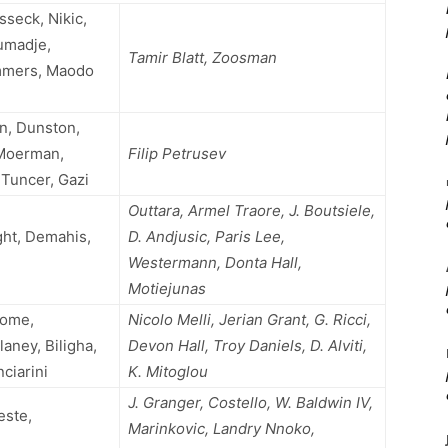
sseck, Nikic,
umadje,
Tamir Blatt, Zoosman
mmers, Maodo
on, Dunston,
 Moerman,
Filip Petrusev
 Tuncer, Gazi
Outtara, Armel Traore, J. Boutsiele,
ght, Demahis,
D. Andjusic, Paris Lee,
Westermann, Donta Hall,
Motiejunas
tome,
Nicolo Melli, Jerian Grant, G. Ricci,
aney, Biligha,
Devon Hall, Troy Daniels, D. Alviti,
nciarini
K. Mitoglou
J. Granger, Costello, W. Baldwin IV,
este,
Marinkovic, Landry Nnoko,