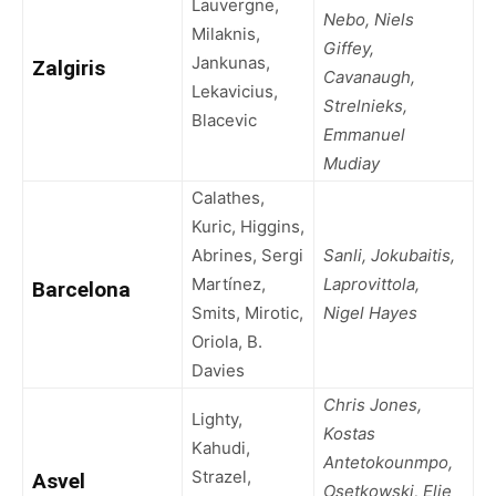
Lauvergne,
Nebo, Niels
Milaknis,
Giffey,
Jankunas,
Zalgiris
Cavanaugh,
Lekavicius,
Strelnieks,
Blacevic
Emmanuel
Mudiay
Calathes,
Kuric, Higgins,
Abrines, Sergi
Sanli, Jokubaitis,
Martínez,
Laprovittola,
Barcelona
Smits, Mirotic,
Nigel Hayes
Oriola, B.
Davies
Chris Jones,
Lighty,
Kostas
Kahudi,
Antetokounmpo,
Strazel,
Asvel
Osetkowski, Elie