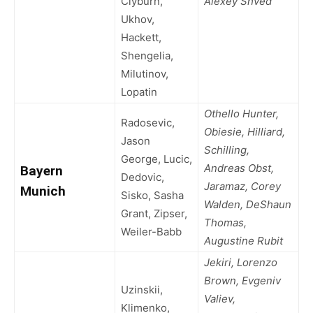
Clyburn,
Alexey Shved
Ukhov,
Hackett,
Shengelia,
Milutinov,
Lopatin
Othello Hunter,
Radosevic,
Obiesie, Hilliard,
Jason
Schilling,
George, Lucic,
Andreas Obst,
Bayern
Dedovic,
Jaramaz, Corey
Munich
Sisko, Sasha
Walden, DeShaun
Grant, Zipser,
Thomas,
Weiler-Babb
Augustine Rubit
Jekiri, Lorenzo
Brown, Evgeniv
Uzinskii,
Valiev,
Klimenko,