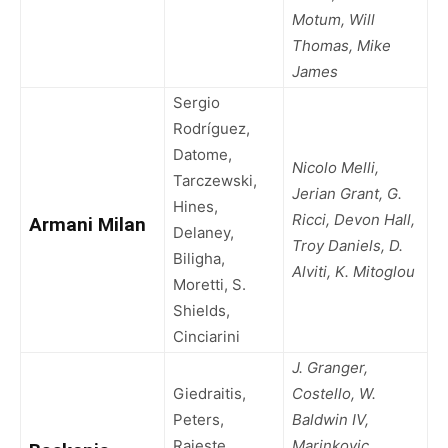
Motum, Will
Thomas, Mike
James
Sergio
Rodríguez,
Datome,
Nicolo Melli,
Tarczewski,
Jerian Grant, G.
Hines,
Ricci, Devon Hall,
Armani Milan
Delaney,
Troy Daniels, D.
Biligha,
Alviti, K. Mitoglou
Moretti, S.
Shields,
Cinciarini
J. Granger,
Giedraitis,
Costello, W.
Peters,
Baldwin IV,
Raieste,
Marinkovic,