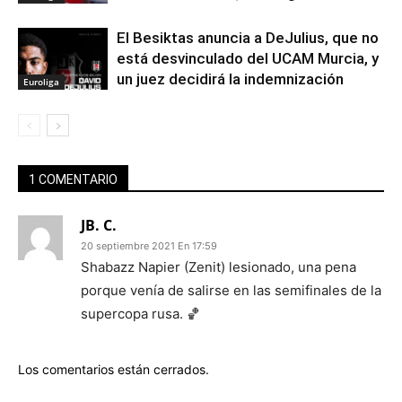
El Besiktas anuncia a DeJulius, que no
está desvinculado del UCAM Murcia, y
un juez decidirá la indemnización
Euroliga
1 COMENTARIO
JB. C.
20 septiembre 2021 En 17:59
Shabazz Napier (Zenit) lesionado, una pena
porque venía de salirse en las semifinales de la
supercopa rusa. 🏀
Los comentarios están cerrados.