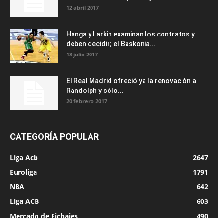
12 abril 2017
Hanga y Larkin examinan los contratos y
deben decidir; el Baskonia...
18 julio 2017
El Real Madrid ofreció ya la renovación a
Randolph y sólo...
20 febrero 2017
CATEGORÍA POPULAR
Liga Acb
2647
Euroliga
1791
NBA
642
Liga ACB
603
Mercado de Fichajes
490