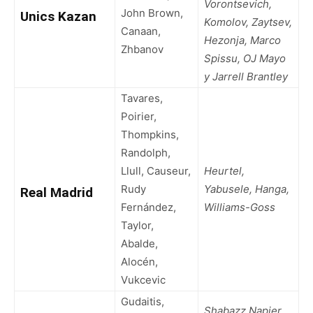
Vorontsevich,
John Brown,
Unics Kazan
Komolov, Zaytsev,
Canaan,
Hezonja, Marco
Zhbanov
Spissu, OJ Mayo
y Jarrell Brantley
Tavares,
Poirier,
Thompkins,
Randolph,
Llull, Causeur,
Heurtel,
Rudy
Yabusele, Hanga,
Real Madrid
Fernández,
Williams-Goss
Taylor,
Abalde,
Alocén,
Vukcevic
Gudaitis,
Shabazz Napier,