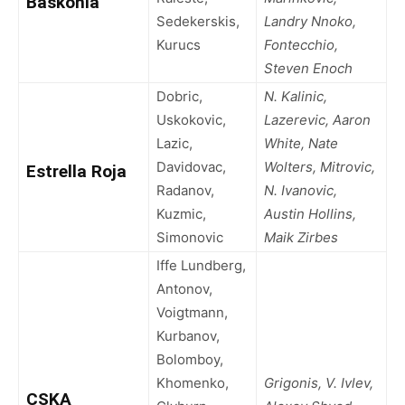
Baskonia
Sedekerskis,
Landry Nnoko,
Kurucs
Fontecchio,
Steven Enoch
Dobric,
N. Kalinic,
Uskokovic,
Lazerevic, Aaron
Lazic,
White, Nate
Davidovac,
Wolters, Mitrovic,
Estrella Roja
Radanov,
N. Ivanovic,
Kuzmic,
Austin Hollins,
Simonovic
Maik Zirbes
Iffe Lundberg,
Antonov,
Voigtmann,
Kurbanov,
Bolomboy,
Khomenko,
Grigonis, V. Ivlev,
CSKA