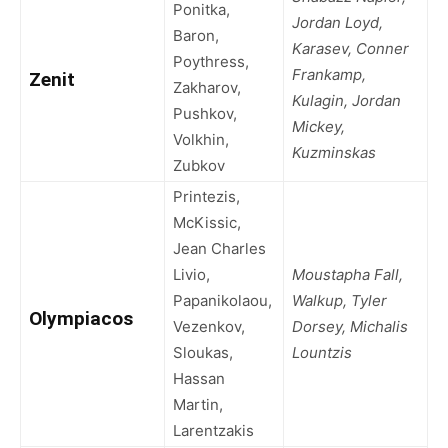
Ponitka,
Jordan Loyd,
Baron,
Karasev, Conner
Poythress,
Frankamp,
Zenit
Zakharov,
Kulagin, Jordan
Pushkov,
Mickey,
Volkhin,
Kuzminskas
Zubkov
Printezis,
McKissic,
Jean Charles
Livio,
Moustapha Fall,
Papanikolaou,
Walkup, Tyler
Olympiacos
Vezenkov,
Dorsey, Michalis
Sloukas,
Lountzis
Hassan
Martin,
Larentzakis