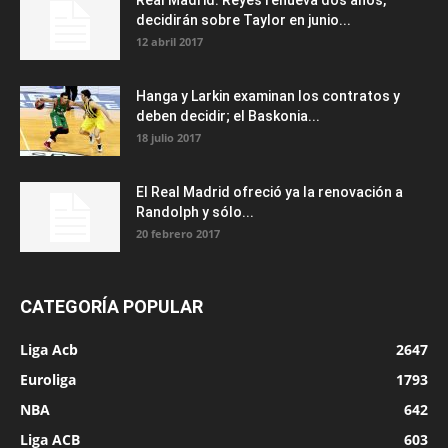
decidirán sobre Taylor en junio...
12 abril 2017
Hanga y Larkin examinan los contratos y
deben decidir; el Baskonia...
18 julio 2017
El Real Madrid ofreció ya la renovación a
Randolph y sólo...
20 febrero 2017
CATEGORÍA POPULAR
Liga Acb
2647
Euroliga
1793
NBA
642
Liga ACB
603