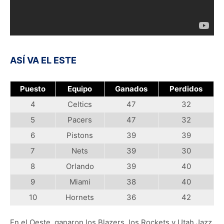
ASÍ VA EL ESTE
Puesto
Equipo
Ganados
Perdidos
4
Celtics
47
32
5
Pacers
47
32
6
Pistons
39
39
7
Nets
39
30
8
Orlando
39
40
9
Miami
38
40
10
Hornets
36
42
En el Oeste, ganaron los Blazers, los Rockets y Utah Jazz,