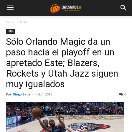
Inicio
NBA
NBA
Sólo Orlando Magic da un
paso hacia el playoff en un
apretado Este; Blazers,
Rockets y Utah Jazz siguen
muy igualados
Por
Diego Sanz
-
4 abril 2019
0