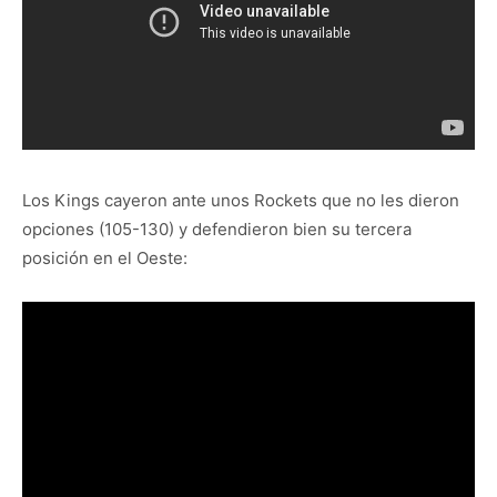
Los Kings cayeron ante unos Rockets que no les dieron
opciones (105-130) y defendieron bien su tercera
posición en el Oeste: