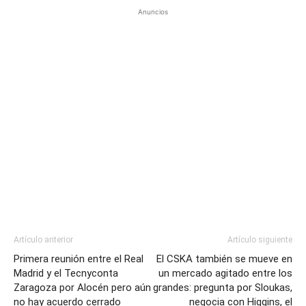
Anuncios
Artículo anterior
Artículo siguiente
Primera reunión entre el Real
El CSKA también se mueve en
Madrid y el Tecnyconta
un mercado agitado entre los
Zaragoza por Alocén pero aún
grandes: pregunta por Sloukas,
no hay acuerdo cerrado
negocia con Higgins, el