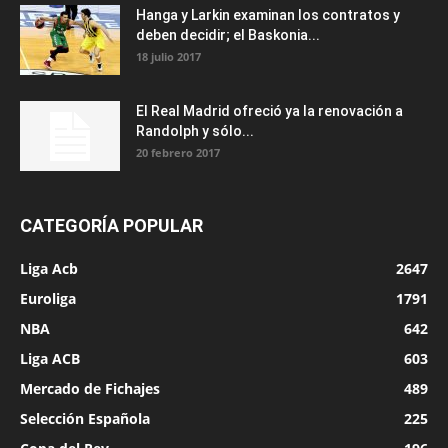
Hanga y Larkin examinan los contratos y
deben decidir; el Baskonia...
18 julio 2017
El Real Madrid ofreció ya la renovación a
Randolph y sólo...
20 febrero 2017
CATEGORÍA POPULAR
Liga Acb
2647
Euroliga
1791
NBA
642
Liga ACB
603
Mercado de Fichajes
489
Selección Española
225