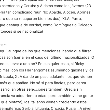
asentados y Garuba y Aldama como los jóvenes (23
ía tan complicado reunirlo: Abalde, Alocén, Abrines,
ero que se recuperen bien los dos), XLA, Parra,
 que destaque de verdad, como Domínguez o Caicedo
tonces si se nacionaliza)
18:11
quí, aunque de los que mencionas, habría que filtrar.
sa son (sería, en el caso del último) nacionalizados. O
edes llevar a uno no? En cualquier caso, si Ricky
o más, con los Hernangomez asumiendo galones y los
Brizuela, XLA dando un paso adelante, los que vienen
ás que apañao. No sé si para finales, pero cerca.
arrollan otras selecciones también. Grecia sin
 Francia va adquiriendo edad, pero también viene gente
ué pintaza), los italianos vienen creciendo estos
sempiternas Serbia, Lituania, Croacia, Rusia… A nivel