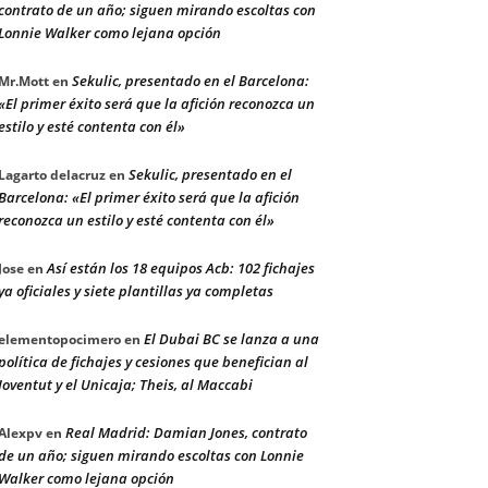
contrato de un año; siguen mirando escoltas con
Lonnie Walker como lejana opción
Sekulic, presentado en el Barcelona:
Mr.Mott
en
«El primer éxito será que la afición reconozca un
estilo y esté contenta con él»
Sekulic, presentado en el
Lagarto delacruz
en
Barcelona: «El primer éxito será que la afición
reconozca un estilo y esté contenta con él»
Así están los 18 equipos Acb: 102 fichajes
Jose
en
ya oficiales y siete plantillas ya completas
El Dubai BC se lanza a una
elementopocimero
en
política de fichajes y cesiones que benefician al
Joventut y el Unicaja; Theis, al Maccabi
Real Madrid: Damian Jones, contrato
Alexpv
en
de un año; siguen mirando escoltas con Lonnie
Walker como lejana opción