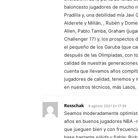
baloncesto jugadores de mucho niv
Pradilla y, una debilidad mía Javi
Alderete y Millán, , Rubén y Dom
Allen, Pablo Tamba, Graham (juga
Challenger 17) y, los prospectos 
el pequeño de los Garuba (que ca
después de las Olimpiadas, con to
calidad de nuestras generaciones
cuenta que llevamos años compiti
jugadores de calidad, tenemos y m
en nuestros técnicos, más Lasos
Rosschak
9 agosto 2021 En 17:39
Seamos moderadamente optimistas
años en buenos jugadores NBA -no
que jueguen bien y con frecuencia
base bastante sólida y fiable: Rick