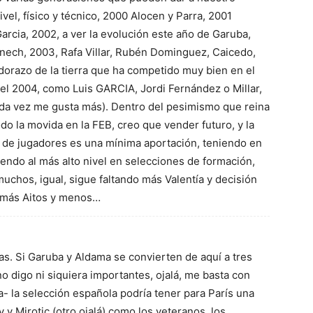
el, físico y técnico, 2000 Alocen y Parra, 2001
 Garcia, 2002, a ver la evolución este año de Garuba,
enech, 2003, Rafa Villar, Rubén Dominguez, Caicedo,
dorazo de la tierra que ha competido muy bien en el
del 2004, como Luis GARCIA, Jordi Fernández o Millar,
da vez me gusta más). Dentro del pesimismo que reina
do la movida en la FEB, creo que vender futuro, y la
 de jugadores es una mínima aportación, teniendo en
endo al más alto nivel en selecciones de formación,
uchos, igual, sigue faltando más Valentía y decisión
, más Aitos y menos…
. Si Garuba y Aldama se convierten de aquí a tres
 digo ni siquiera importantes, ojalá, me basta con
- la selección española podría tener para París una
y y Mirotic (otro ojalá) como los veteranos, los