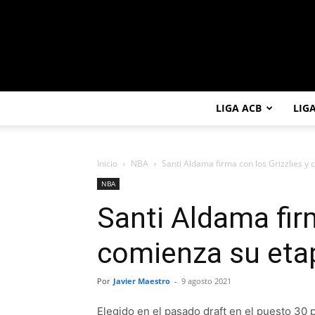
LIGA ACB
LIG
Inicio
NBA
Santi Aldama firma con los Grizzlies y 
NBA
Santi Aldama firm
comienza su eta
Por
Javier Maestro
-
9 agosto 2021
Elegido en el pasado draft en el puesto 30 p