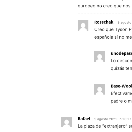
europeo no creo que nos
Rosschak
9 agosto
Creo que Tyson Pé
española si no m
unodepas
Lo descon
quizás te
Base-Woo
Efectivam
padre o m
Rafael
9 agosto 2021 En 20:27
La plaza de “extranjero” 