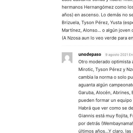
hermanos Hernangómez como los 
años) en ascenso. Lo demás no ser
Brizuela, Tyson Pérez, Yusta (esp
Martínez, Alonso… o algún joven
(A Nzosa aun lo veo verde para en
unodepaso
9 agosto 2021 En 
Otro moderado optimista a
Mirotic, Tyson Pérez y Nzo
cambia la norma o solo pu
aguanta algún campeonat
Garuba, Alocén, Abrines, 
pueden formar un equipo m
Habrá que ver como se des
Giannis está muy flojita,
por detrás (Wembaynama! q
últimos años…Y claro, las 