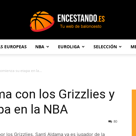
AS EUROPEAS
NBA
EUROLIGA
SELECCIÓN
ME
Encestando.es
comienza su etapa en la...
a con los Grizzlies y
pa en la NBA
80
or los Grizzlies, Santi Aldama ya es jugador de la