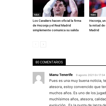
NBA
NBA
Los Cavaliers hacen oficial la firma
Hezonja, un 
de Hezonja y el Real Madrid
la mitad de 
simplemente comunica su salida
Madrid
80 COMENTARIOS
Manu Tenerife
9 agosto 2021 En 17:34
Pues es una muy buena noticia, te
atesora, estoy convencido que te
muchos años. Es uno de los juga
muchísimos años, atesora, calidad 
evolución.. Es la punta de lanza 