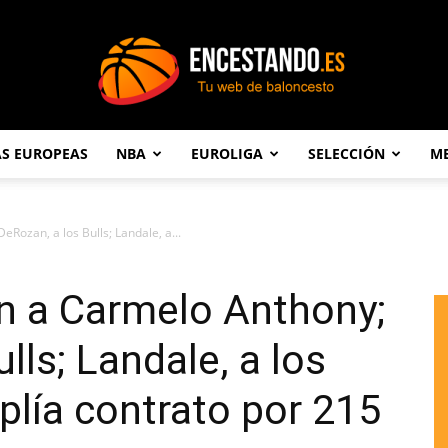
AS EUROPEAS
NBA
EUROLIGA
SELECCIÓN
ME
Encestando.es
Rozan, a los Bulls; Landale, a...
n a Carmelo Anthony;
lls; Landale, a los
plía contrato por 215