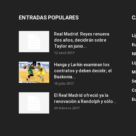
ENTRADAS POPULARES
C
Real Madrid: Reyes renueva
L
dos años, decidirán sobre
Eu
Taylor en junio...
12 abril 2017
N
L
Hanga y Larkin examinan los
contratos y deben decidir; el
M
Baskonia...
S
18 julio 2017
C
El Real Madrid ofreció ya la
E
renovación a Randolph y sólo...
20 febrero 2017