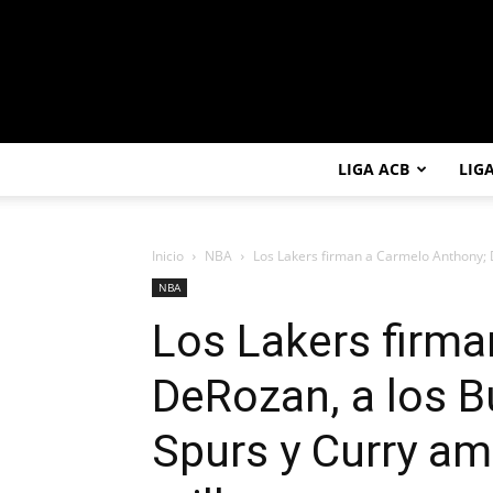
LIGA ACB
LIG
Inicio
NBA
Los Lakers firman a Carmelo Anthony; De
NBA
Los Lakers firma
DeRozan, a los Bu
Spurs y Curry am