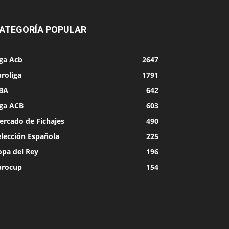
ATEGORÍA POPULAR
iga Acb
2647
roliga
1791
BA
642
iga ACB
603
ercado de Fichajes
490
elección Española
225
opa del Rey
196
urocup
154