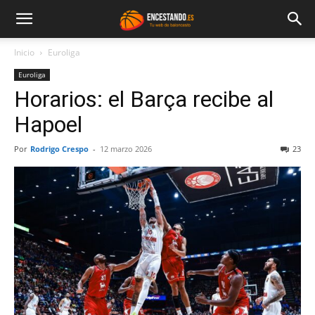
Inicio
Euroliga
Euroliga
Horarios: el Barça recibe al
Hapoel
Por
Rodrigo Crespo
-
12 marzo 2026
23