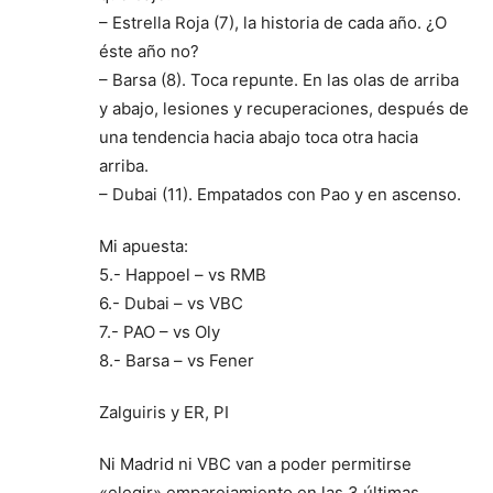
– Estrella Roja (7), la historia de cada año. ¿O
éste año no?
– Barsa (8). Toca repunte. En las olas de arriba
y abajo, lesiones y recuperaciones, después de
una tendencia hacia abajo toca otra hacia
arriba.
– Dubai (11). Empatados con Pao y en ascenso.
Mi apuesta:
5.- Happoel – vs RMB
6.- Dubai – vs VBC
7.- PAO – vs Oly
8.- Barsa – vs Fener
Zalguiris y ER, PI
Ni Madrid ni VBC van a poder permitirse
«elegir» emparejamiento en las 3 últimas