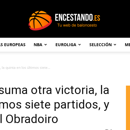
AS EUROPEAS
NBA
EUROLIGA
SELECCIÓN
ME
Encestando.es
 la quinta en los últimos siete...
suma otra victoria, la
imos siete partidos, y
l Obradoiro