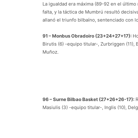
La igualdad era máxima (89-92 en el último 
falta, y la táctica de Mumbrú resultó decisi
allanó el triunfo bilbaíno, sentenciado con lo
91 – Monbus Obradoiro (23+24+27+17):
Ho
Birutis (6) -equipo titular-, Zurbriggen (11),
Muñoz.
96 – Surne Bilbao Basket (27+26+26-17):
R
Masiulis (3) -equipo titular-, Inglis (10), De