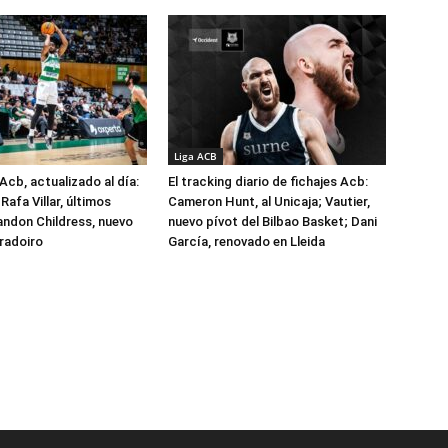
Liga ACB
Acb, actualizado al día:
El tracking diario de fichajes Acb:
Rafa Villar, últimos
Cameron Hunt, al Unicaja; Vautier,
randon Childress, nuevo
nuevo pívot del Bilbao Basket; Dani
radoiro
García, renovado en Lleida