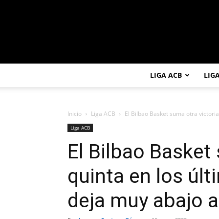
LIGA ACB
LIG
Inicio
Liga ACB
El Bilbao Basket suma otra victoria,
Liga ACB
El Bilbao Basket 
quinta en los últ
deja muy abajo a