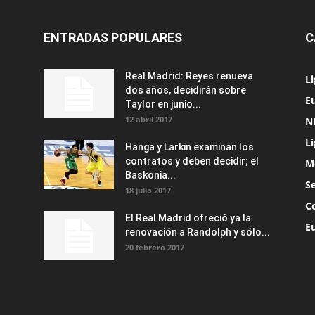
ENTRADAS POPULARES
C
Real Madrid: Reyes renueva
L
dos años, decidirán sobre
Eu
Taylor en junio...
12 abril 2017
N
L
Hanga y Larkin examinan los
contratos y deben decidir; el
M
Baskonia...
S
18 julio 2017
C
El Real Madrid ofreció ya la
E
renovación a Randolph y sólo...
20 febrero 2017