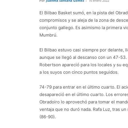
Por
Juanma Santana Gómez
-
16 enero 2022
El Bilbao Basket sumó, en la pista del Obrado
compromisos y se aleja de la zona de descen
conjunto gallego. Es asimismo la primera vic
Mumbrú.
El Bilbao estuvo casi siempre por delante,
aunque se llegó al descanso con un 47-53. 
Robertson apareció para los locales y su e
a los suyos con cinco puntos seguidos.
74-79 para entrar en el último cuarto. El 
desapareció en el último cuarto. Los errores
Obradoiro lo aprovechó para tomar el mando
ventaja que no duró nada. Rafa Luz, tras un 
(86-90).