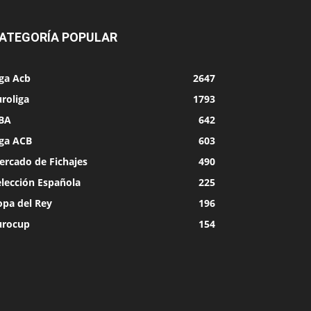
ATEGORÍA POPULAR
iga Acb
2647
roliga
1793
BA
642
iga ACB
603
ercado de Fichajes
490
elección Española
225
opa del Rey
196
urocup
154