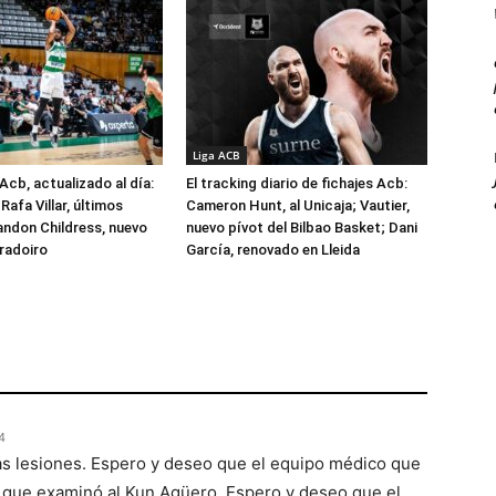
Liga ACB
Acb, actualizado al día:
El tracking diario de fichajes Acb:
Rafa Villar, últimos
Cameron Hunt, al Unicaja; Vautier,
randon Childress, nuevo
nuevo pívot del Bilbao Basket; Dani
radoiro
García, renovado en Lleida
4
as lesiones. Espero y deseo que el equipo médico que
 que examinó al Kun Agüero. Espero y deseo que el