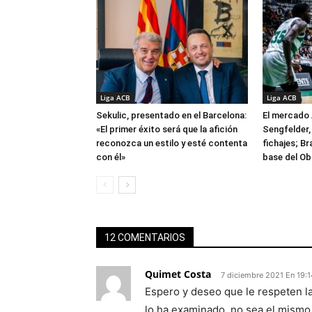
Liga ACB
Liga ACB
Sekulic, presentado en el Barcelona:
El mercado 
«El primer éxito será que la afición
Sengfelder, 
reconozca un estilo y esté contenta
fichajes; B
con él»
base del Ob
12 COMENTARIOS
Quimet Costa
7 diciembre 2021 En 19:1
Espero y deseo que le respeten l
lo ha examinado, no sea el mismo