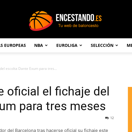
AS EUROPEAS
NBA
EUROLIGA
SELECCIÓN
ME
Encestando.es
 del escolta Dante Exum para tres...
oficial el fichaje del
xum para tres meses
12
or del Barcelona tras hacerse oficial su fichaje este