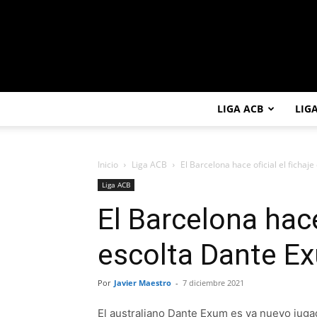
LIGA ACB
LIG
Inicio
Liga ACB
El Barcelona hace oficial el fichaje
Liga ACB
El Barcelona hace 
escolta Dante E
Por
Javier Maestro
-
7 diciembre 2021
El australiano Dante Exum es ya nuevo jugad