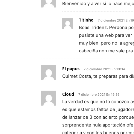
Bienvenido y a ver si lo hace me
Titinho
7 diciembre 2021 En 1
Boas Tridenz. Perdona por 
pusiste una web para ver 
muy bien, pero no la agre
cabeciña non me vale pra
El papus
7 diciembre 2021 En 19:34
Quimet Costa, te preparas para dis
Cloud
7 diciembre 2021 En 19:36
La verdad es que no lo conozco a
es que estamos faltos de jugador
de lanzar de 3 con acierto porque
sorprendente nula aportación ofe
categoría y con los buenos porcen