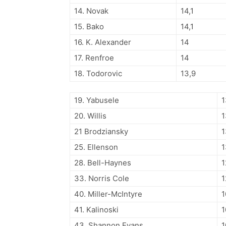
14. Novak
14,1
15. Bako
14,1
16. K. Alexander
14
17. Renfroe
14
18. Todorovic
13,9
19. Yabusele
1
20. Willis
1
21 Brodziansky
1
25. Ellenson
1
28. Bell-Haynes
1
33. Norris Cole
1
40. Miller-McIntyre
1
41. Kalinoski
1
43. Shannon Evans
1