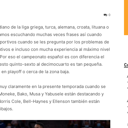
0
no de la liga griega, turca, alemana, croata, lituana o
Estamos escuchando muchas veces frases así cuando
portivos cuando se les pregunta por los problemas de
ativos e incluso con mucha experiencia al máximo nivel
. Por eso el campeonato español es con diferencia el
esto quinto-sexto al decimocuarto es tan pequeña.
C
n playoff o cerca de la zona baja.
n muy claramente en la presente temporada cuando se
lo Moneke, Bako, Musa y Yabusele están destacando y
orris Cole, Bell-Haynes y Ellenson también están
ibajos.