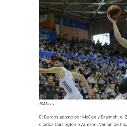
ACBPhoto
El Burgos apostó por McGee y Braimoh, el Z
citados Carrington o Armand. Venían de hac