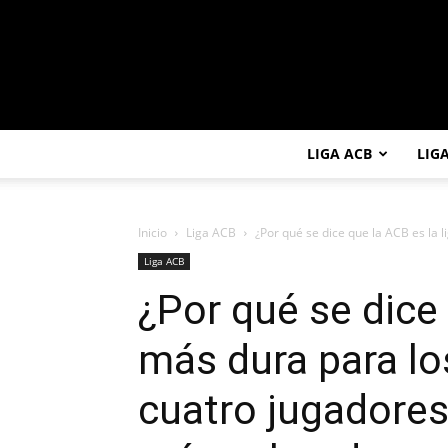
LIGA ACB
LIG
Inicio
Liga ACB
¿Por qué se dice que la ACB es la l
Liga ACB
¿Por qué se dice 
más dura para lo
cuatro jugadores