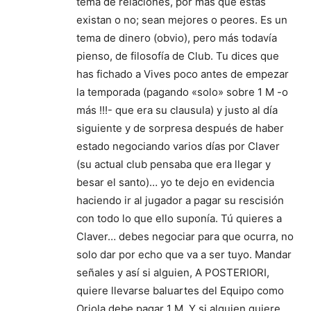
tema de relaciones, por más que estas
existan o no; sean mejores o peores. Es un
tema de dinero (obvio), pero más todavía
pienso, de filosofía de Club. Tu dices que
has fichado a Vives poco antes de empezar
la temporada (pagando «solo» sobre 1 M -o
más !!!- que era su clausula) y justo al día
siguiente y de sorpresa después de haber
estado negociando varios días por Claver
(su actual club pensaba que era llegar y
besar el santo)… yo te dejo en evidencia
haciendo ir al jugador a pagar su rescisión
con todo lo que ello suponía. Tú quieres a
Claver… debes negociar para que ocurra, no
solo dar por echo que va a ser tuyo. Mandar
señales y así si alguien, A POSTERIORI,
quiere llevarse baluartes del Equipo como
Oriola debe pagar 1 M. Y si alguien quiere