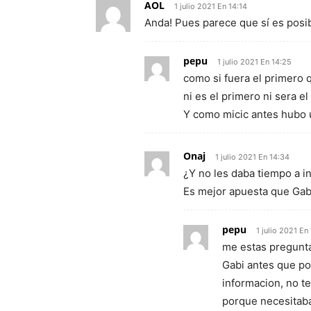
AOL
1 julio 2021 En 14:14
Anda! Pues parece que sí es posi
pepu
1 julio 2021 En 14:25
como si fuera el primero
ni es el primero ni sera e
Y como micic antes hubo u
Onaj
1 julio 2021 En 14:34
¿Y no les daba tiempo a in
Es mejor apuesta que Gab
pepu
1 julio 2021 En
me estas pregunta
Gabi antes que po
informacion, no te
porque necesitaba