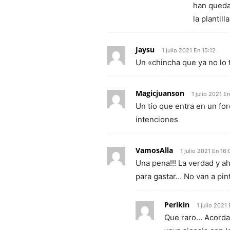
han queda
la plantill
Jaysu
1 julio 2021 En 15:12
Un «chincha que ya no lo ti
Magicjuanson
1 julio 2021 E
Un tío que entra en un fo
intenciones
VamosAlla
1 julio 2021 En 16:
Una pena!!! La verdad y a
para gastar… No van a pint
Perikin
1 julio 2021 
Que raro… Acordan