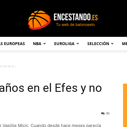
AS EUROPEAS
NBA
EUROLIGA
SELECCIÓN
ME
Encestando.es
 se va a...
años en el Efes y no
90
e Vasilije Micic. Cuando desde hace meses parecía