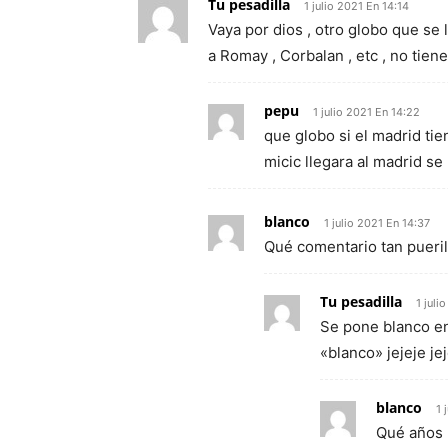
Tu pesadilla
1 julio 2021 En 14:14
Vaya por dios , otro globo que se l
a Romay , Corbalan , etc , no tiene
pepu
1 julio 2021 En 14:22
que globo si el madrid ti
micic llegara al madrid se
blanco
1 julio 2021 En 14:37
Qué comentario tan pueril
Tu pesadilla
1 juli
Se pone blanco en
«blanco» jejeje je
blanco
1 
Qué años 