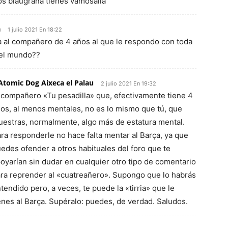
los blaugrana tienes vamosalla
a
1 julio 2021 En 18:22
 a al compañero de 4 años al que le respondo con toda
del mundo??
Atomic Dog Aixeca el Palau
2 julio 2021 En 19:32
 compañero «Tu pesadilla» que, efectivamente tiene 4
os, al menos mentales, no es lo mismo que tú, que
estras, normalmente, algo más de estatura mental.
ra responderle no hace falta mentar al Barça, ya que
edes ofender a otros habituales del foro que te
oyarían sin dudar en cualquier otro tipo de comentario
ra reprender al «cuatreañero». Supongo que lo habrás
tendido pero, a veces, te puede la «tirria» que le
enes al Barça. Supéralo: puedes, de verdad. Saludos.