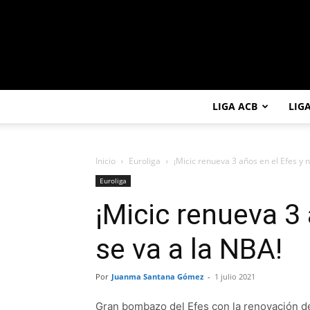
LIGA ACB
LIG
Inicio
Euroliga
¡Micic renueva 3 años en el Efes y no
Euroliga
¡Micic renueva 3 
se va a la NBA!
Por
Juanma Santana Gómez
-
1 julio 2021
Gran bombazo del Efes con la renovación d