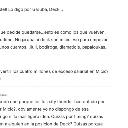
ble!! Lo digo por Garuba, Deck…
 que decide quedarse…esto es como los que vuelven,
l ultimo. Ni garuba ni deck son micic eso para empezar.
nos cuantos…llull, bodiroga, diamatidis, papaloukas…
vertir los cuatro millones de exceso salarial en Micic?
i.
 14:47
ndo que porque los los city thunder han optado por
r Micic?. obviamente yo no dispongo de esa
ngo ni la mas ligera idea. Quizas por timing? quizas
n a alguien en la posicion de Deck? Quizas porque