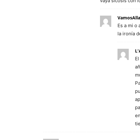
vaya sicosis con 
VamosAll
Es a mi o
la ironía 
L'
El
añ
mu
Pa
pu
ap
pa
en
ti