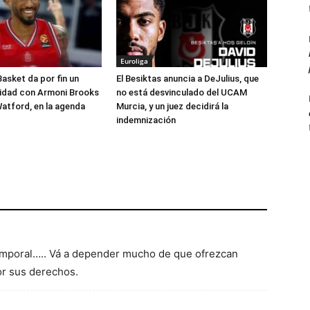
Euroliga
Basket da por fin un
El Besiktas anuncia a DeJulius, que
lidad con Armoni Brooks
no está desvinculado del UCAM
atford, en la agenda
Murcia, y un juez decidirá la
indemnización
emporal….. Vá a depender mucho de que ofrezcan
or sus derechos.