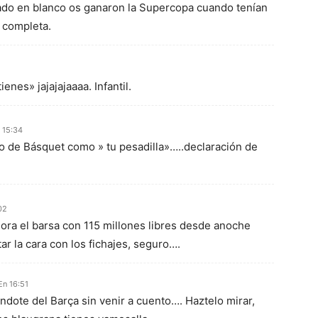
do en blanco os ganaron la Supercopa cuando tenían
a completa.
enes» jajajajaaaa. Infantil.
n 15:34
ro de Básquet como » tu pesadilla»…..declaración de
02
hora el barsa con 115 millones libres desde anoche
ar la cara con los fichajes, seguro….
En 16:51
dote del Barça sin venir a cuento…. Haztelo mirar,