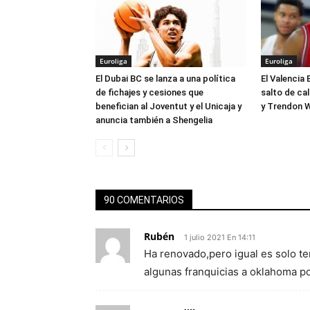
Euroliga
Euroliga
El Dubai BC se lanza a una política
El Valencia 
de fichajes y cesiones que
salto de ca
benefician al Joventut y el Unicaja y
y Trendon W
anuncia también a Shengelia
90 COMENTARIOS
Rubén
1 julio 2021 En 14:11
Ha renovado,pero igual es solo t
algunas franquicias a oklahoma p