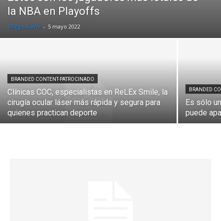
la NBA en Playoffs
Diego Sanz
-
5 mayo 2022
BRANDED CONTENT-PATROCINADO
BRANDED CO
Clínicas COC, especialistas en ReLEx Smile, la
cirugía ocular láser más rápida y segura para
Es sólo u
quienes practican deporte
puede apa