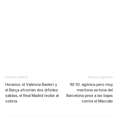
Artículo anterior
Artículo siguiente
Horarios: el Valencia Basket y
90-92: agónica pero muy
el Barça afrontan dos difíciles
meritoria victoria del
salidas; el Real Madrid recibe al
Barcelona pese a las bajas
colista
contra el Maccabi