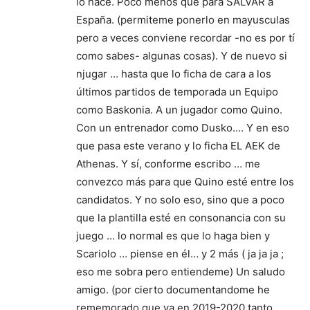
lo hace. Poco menos que para SALVAR a
España. (permiteme ponerlo en mayusculas
pero a veces conviene recordar -no es por tí
como sabes- algunas cosas). Y de nuevo si
njugar … hasta que lo ficha de cara a los
últimos partidos de temporada un Equipo
como Baskonia. A un jugador como Quino.
Con un entrenador como Dusko…. Y en eso
que pasa este verano y lo ficha EL AEK de
Athenas. Y sí, conforme escribo … me
convezco más para que Quino esté entre los
candidatos. Y no solo eso, sino que a poco
que la plantilla esté en consonancia con su
juego … lo normal es que lo haga bien y
Scariolo … piense en él… y 2 más ( ja ja ja ;
eso me sobra pero entiendeme) Un saludo
amigo. (por cierto documentandome he
rememorado que ya en 2019-2020 tanto