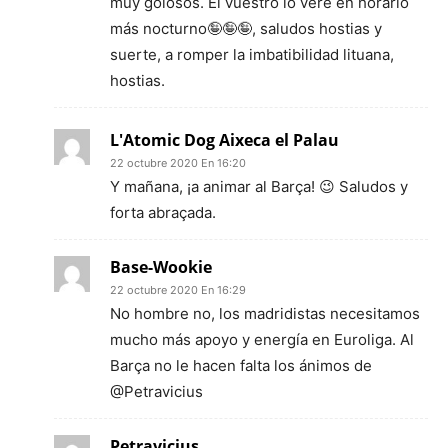
muy golosos. El vuestro lo veré en horario
más nocturno🤪🤪🤪, saludos hostias y
suerte, a romper la imbatibilidad lituana,
hostias.
L'Atomic Dog Aixeca el Palau
22 octubre 2020 En 16:20
Y mañana, ¡a animar al Barça! 😉 Saludos y
forta abraçada.
Base-Wookie
22 octubre 2020 En 16:29
No hombre no, los madridistas necesitamos
mucho más apoyo y energía en Euroliga. Al
Barça no le hacen falta los ánimos de
@Petravicius
Petravicius