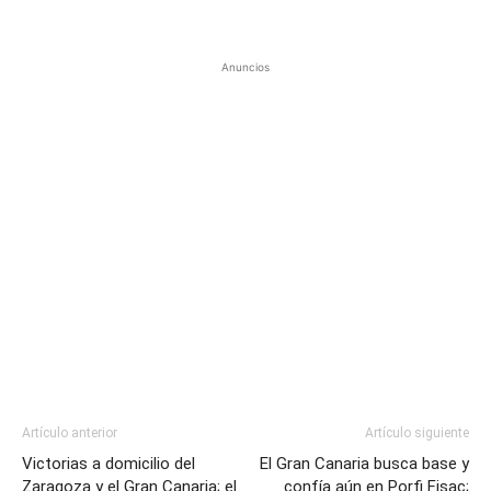
Anuncios
Artículo anterior
Artículo siguiente
Victorias a domicilio del
El Gran Canaria busca base y
Zaragoza y el Gran Canaria; el
confía aún en Porfi Fisac;